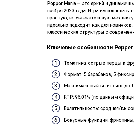
Pepper Mania — это яркий и динамичн
ноября 2023 года. Игра выполнена в 
простую, но увлекательную механик
идеально подходит как для новичков,
классические структуры с современ
Ключевые особенности Pepper
Тематика: острые перцы и ф
Формат: 5 барабанов, 5 фикси
Максимальный выигрыш: до €2
RTP: 96,01% (по данным офици
Волатильность: средняя/высок
Бонусные функции: фриспины,