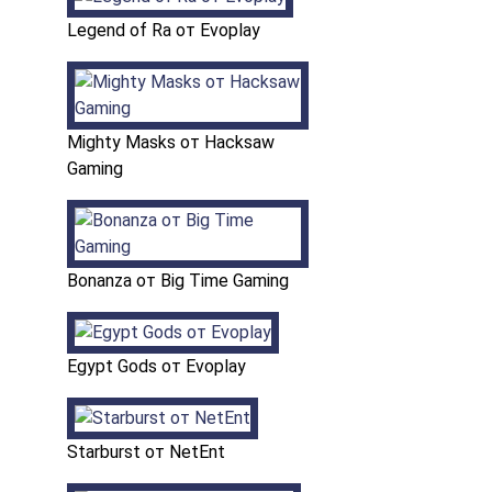
Legend of Ra от Evoplay
Mighty Masks от Hacksaw
Gaming
Bonanza от Big Time Gaming
Egypt Gods от Evoplay
Starburst от NetEnt