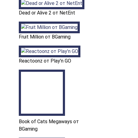
Dead or Alive 2 от NetEnt
Fruit Million от BGaming
Reactoonz от Play’n GO
Book of Cats Megaways от
BGaming