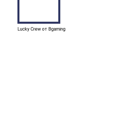
Lucky Crew от Bgaming