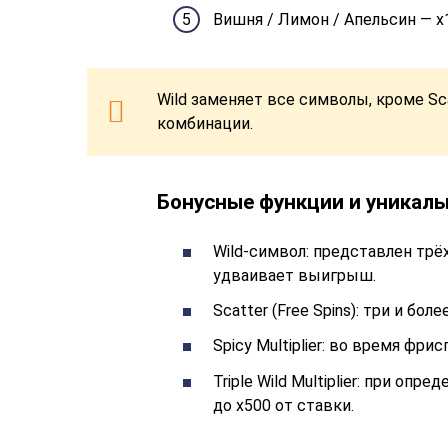
Вишня / Лимон / Апельсин — x
Wild заменяет все символы, кроме Sc
комбинации.
Бонусные функции и уникал
Wild-символ: представлен тр
удваивает выигрыш.
Scatter (Free Spins): три и б
Spicy Multiplier: во время фр
Triple Wild Multiplier: при о
до x500 от ставки.