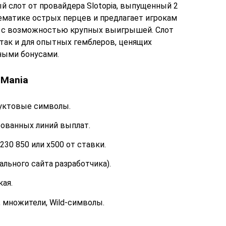
ый слот от провайдера Slotopia, выпущенный 2
тематике острых перцев и предлагает игрокам
у с возможностью крупных выигрышей. Слот
 так и для опытных гемблеров, ценящих
ными бонусами.
 Mania
руктовые символы.
рованных линий выплат.
30 850 или x500 от ставки.
ального сайта разработчика).
ая.
 множители, Wild-символы.