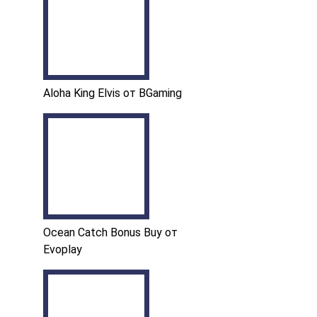
Aloha King Elvis от BGaming
Ocean Catch Bonus Buy от
Evoplay