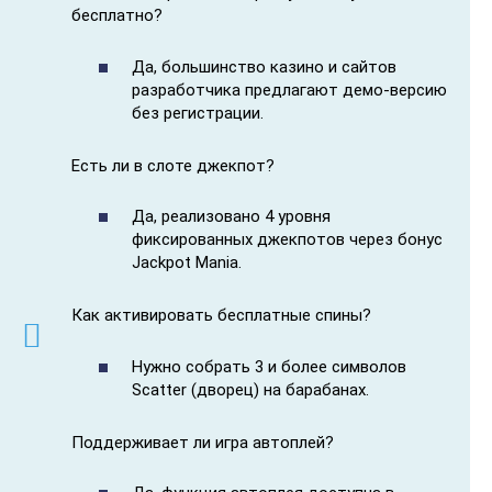
бесплатно?
Да, большинство казино и сайтов
разработчика предлагают демо-версию
без регистрации.
Есть ли в слоте джекпот?
Да, реализовано 4 уровня
фиксированных джекпотов через бонус
Jackpot Mania.
Как активировать бесплатные спины?
Нужно собрать 3 и более символов
Scatter (дворец) на барабанах.
Поддерживает ли игра автоплей?