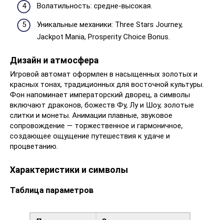
Волатильность: средне-высокая.
Уникальные механики: Three Stars Journey,
Jackpot Mania, Prosperity Choice Bonus.
Дизайн и атмосфера
Игровой автомат оформлен в насыщенных золотых и
красных тонах, традиционных для восточной культуры.
Фон напоминает императорский дворец, а символы
включают драконов, божеств Фу, Лу и Шоу, золотые
слитки и монеты. Анимации плавные, звуковое
сопровождение — торжественное и гармоничное,
создающее ощущение путешествия к удаче и
процветанию.
Характеристики и символы
Таблица параметров