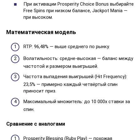
При активации Prosperity Choice Bonus выбирайте
Free Spins при низком балансе, Jackpot Mania —
при высоком.
Математическая модель
RTP: 96,48% — выше среднего по рынку.
Волатильность: средне-высокая — баланс между
частотой и размером выигрышей.
Частота выпадения выигрышей (Hit Frequency):
23,5% — примерно каждый четвёртый спин
приносит приз.
Максимальный множитель: до 10 000x ставки за
спин.
Сравнение с аналогами
Prosperity Blessing (Ruby Play) — похожая