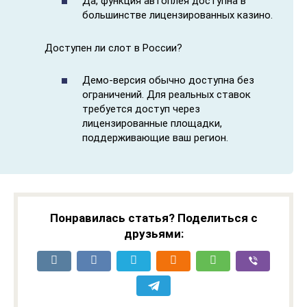
Да, функция автоплея доступна в
большинстве лицензированных казино.
Доступен ли слот в России?
Демо-версия обычно доступна без
ограничений. Для реальных ставок
требуется доступ через
лицензированные площадки,
поддерживающие ваш регион.
Понравилась статья? Поделиться с
друзьями: