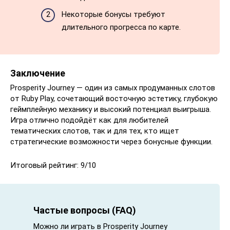
Некоторые бонусы требуют
длительного прогресса по карте.
Заключение
Prosperity Journey — один из самых продуманных слотов
от Ruby Play, сочетающий восточную эстетику, глубокую
геймплейную механику и высокий потенциал выигрыша.
Игра отлично подойдёт как для любителей
тематических слотов, так и для тех, кто ищет
стратегические возможности через бонусные функции.
Итоговый рейтинг: 9/10
Частые вопросы (FAQ)
Можно ли играть в Prosperity Journey