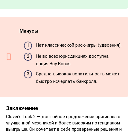
Минусы
Нет классической риск-игры (удвоения).
Не во всех юрисдикциях доступна
опция Buy Bonus.
Средне-высокая волатильность может
быстро исчерпать банкролл.
Заключение
Clover’s Luck 2 — достойное продолжение оригинала с
улучшенной механикой и более высоким потенциалом
выигрыша. Он сочетает в себе проверенные решения и