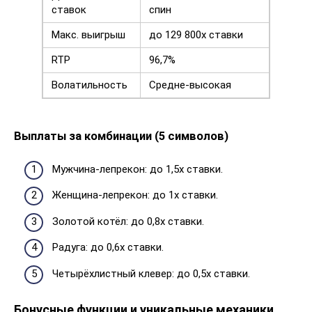
ставок
спин
Макс. выигрыш
до 129 800x ставки
RTP
96,7%
Волатильность
Средне-высокая
Выплаты за комбинации (5 символов)
Мужчина-лепрекон: до 1,5x ставки.
Женщина-лепрекон: до 1x ставки.
Золотой котёл: до 0,8x ставки.
Радуга: до 0,6x ставки.
Четырёхлистный клевер: до 0,5x ставки.
Бонусные функции и уникальные механики