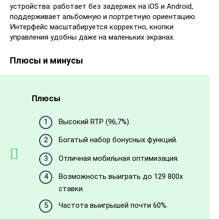
устройства: работает без задержек на iOS и Android,
поддерживает альбомную и портретную ориентацию.
Интерфейс масштабируется корректно, кнопки
управления удобны даже на маленьких экранах.
Плюсы и минусы
Плюсы
Высокий RTP (96,7%).
Богатый набор бонусных функций.
Отличная мобильная оптимизация.
Возможность выиграть до 129 800x
ставки.
Частота выигрышей почти 60%.