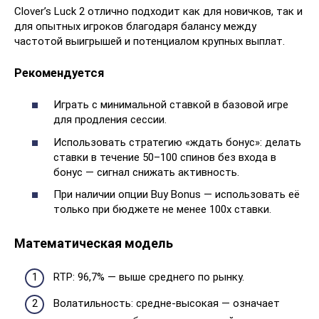
Clover’s Luck 2 отлично подходит как для новичков, так и
для опытных игроков благодаря балансу между
частотой выигрышей и потенциалом крупных выплат.
Рекомендуется
Играть с минимальной ставкой в базовой игре
для продления сессии.
Использовать стратегию «ждать бонус»: делать
ставки в течение 50–100 спинов без входа в
бонус — сигнал снижать активность.
При наличии опции Buy Bonus — использовать её
только при бюджете не менее 100x ставки.
Математическая модель
RTP: 96,7% — выше среднего по рынку.
Волатильность: средне-высокая — означает