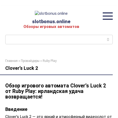
Сайт носит исключительно информационный характер, не содержит
Перейти
ссылок на онлайн-казино и не организует игры на деньги. Для связи
к
воспользуйтесь электронной почтой: slotbonus@mail.ru
контенту
slotbonus.online
Обзоры игровых автоматов
Поиск:
Главная
»
Провайдеры
»
Ruby Play
Clover’s Luck 2
Обзор игрового автомата Clover’s Luck 2
от Ruby Play: ирландская удача
возвращается!
Введение
Clover’s Luck 2 — это яркий и атмосферный видеослот от