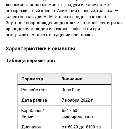
лепреконы, золотые монеты, радуги и, конечно же,
четырёхлистный клевер. Анимации плавные, графика —
качественная для HTML5-слота среднего класса.
Звуковое сопровождение дополняет атмосферу: игривая
ирландская мелодия и звуковые эффекты при
выигрышах создают ощущение праздника.
Характеристики и символы
Таблица параметров
Параметр
Значение
Разработчик
Ruby Play
Дата релиза
7 ноября 2022 г.
Барабаны /
5×4 / 50
Линии
фиксированных
Диапазон
от €0,20 до €100 за