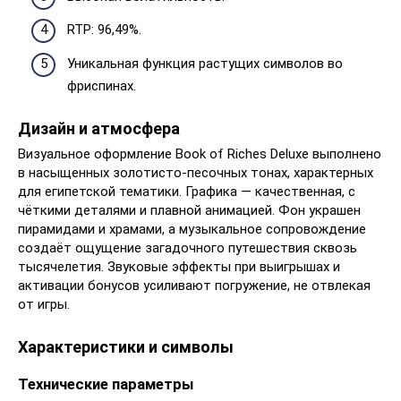
RTP: 96,49%.
Уникальная функция растущих символов во
фриспинах.
Дизайн и атмосфера
Визуальное оформление Book of Riches Deluxe выполнено
в насыщенных золотисто-песочных тонах, характерных
для египетской тематики. Графика — качественная, с
чёткими деталями и плавной анимацией. Фон украшен
пирамидами и храмами, а музыкальное сопровождение
создаёт ощущение загадочного путешествия сквозь
тысячелетия. Звуковые эффекты при выигрышах и
активации бонусов усиливают погружение, не отвлекая
от игры.
Характеристики и символы
Технические параметры