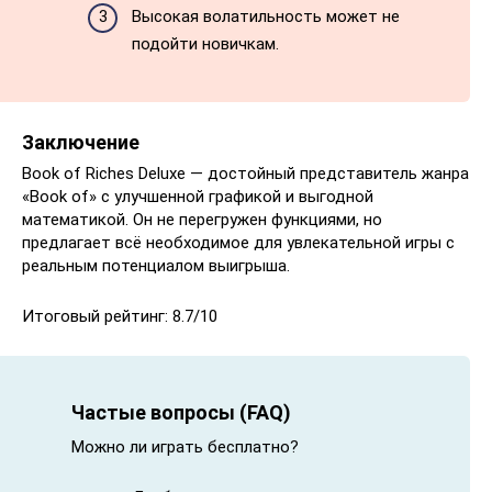
Высокая волатильность может не
подойти новичкам.
Заключение
Book of Riches Deluxe — достойный представитель жанра
«Book of» с улучшенной графикой и выгодной
математикой. Он не перегружен функциями, но
предлагает всё необходимое для увлекательной игры с
реальным потенциалом выигрыша.
Итоговый рейтинг: 8.7/10
Частые вопросы (FAQ)
Можно ли играть бесплатно?