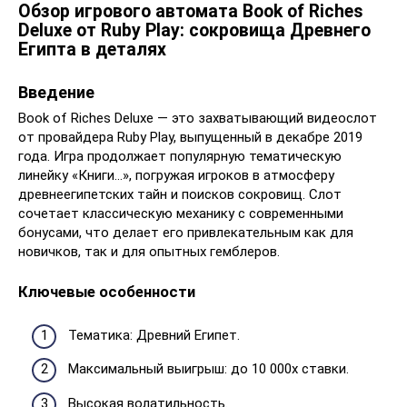
Обзор игрового автомата Book of Riches
Deluxe от Ruby Play: сокровища Древнего
Египта в деталях
Введение
Book of Riches Deluxe — это захватывающий видеослот
от провайдера Ruby Play, выпущенный в декабре 2019
года. Игра продолжает популярную тематическую
линейку «Книги…», погружая игроков в атмосферу
древнеегипетских тайн и поисков сокровищ. Слот
сочетает классическую механику с современными
бонусами, что делает его привлекательным как для
новичков, так и для опытных гемблеров.
Ключевые особенности
Тематика: Древний Египет.
Максимальный выигрыш: до 10 000x ставки.
Высокая волатильность.