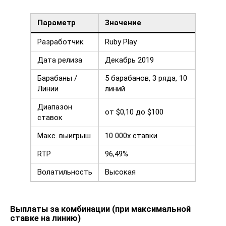
Параметр
Значение
Разработчик
Ruby Play
Дата релиза
Декабрь 2019
Барабаны /
5 барабанов, 3 ряда, 10
Линии
линий
Диапазон
от $0,10 до $100
ставок
Макс. выигрыш
10 000x ставки
RTP
96,49%
Волатильность
Высокая
Выплаты за комбинации (при максимальной
ставке на линию)