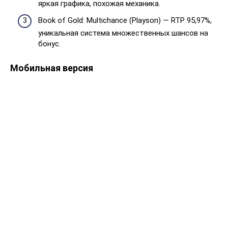
яркая графика, похожая механика.
Book of Gold: Multichance (Playson) — RTP 95,97%,
уникальная система множественных шансов на
бонус.
Мобильная версия