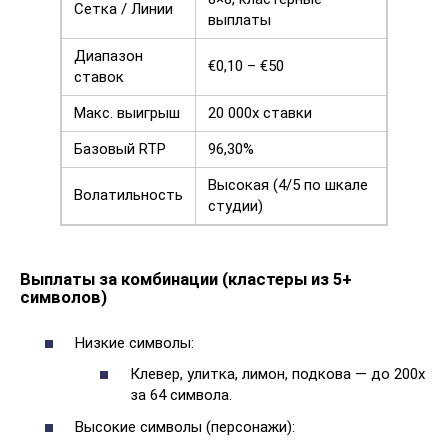
Сетка / Линии
выплаты
Диапазон
€0,10 – €50
ставок
Макс. выигрыш
20 000x ставки
Базовый RTP
96,30%
Высокая (4/5 по шкале
Волатильность
студии)
Выплаты за комбинации (кластеры из 5+
символов)
Низкие символы:
Клевер, улитка, лимон, подкова — до 200x
за 64 символа.
Высокие символы (персонажи):