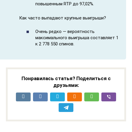
повышенным RTP до 97,02%.
Как часто выпадают крупные выигрыши?
Очень редко — вероятность
максимального выигрыша составляет 1
к 2 778 550 спинов.
Понравилась статья? Поделиться с
друзьями: