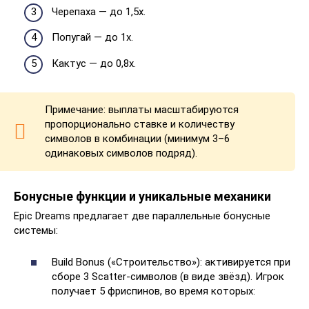
Черепаха — до 1,5x.
Попугай — до 1x.
Кактус — до 0,8x.
Примечание: выплаты масштабируются
пропорционально ставке и количеству
символов в комбинации (минимум 3–6
одинаковых символов подряд).
Бонусные функции и уникальные механики
Epic Dreams предлагает две параллельные бонусные
системы:
Build Bonus («Строительство»): активируется при
сборе 3 Scatter-символов (в виде звёзд). Игрок
получает 5 фриспинов, во время которых: