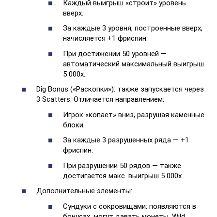
Каждый выигрыш «строит» уровень
вверх.
За каждые 3 уровня, построенные вверх,
начисляется +1 фриспин.
При достижении 50 уровней —
автоматический максимальный выигрыш
5 000x.
Dig Bonus («Раскопки»): также запускается через
3 Scatters. Отличается направлением:
Игрок «копает» вниз, разрушая каменные
блоки.
За каждые 3 разрушенных ряда — +1
фриспин.
При разрушении 50 рядов — также
достигается макс. выигрыш 5 000x.
Дополнительные элементы:
Сундуки с сокровищами: появляются в
бонусах, могут давать монеты, Wild,