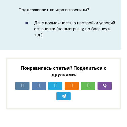
Поддерживает ли игра автоспины?
Да, с возможностью настройки условий
остановки (по выигрышу, по балансу и
т.д.).
Понравилась статья? Поделиться с
друзьями: