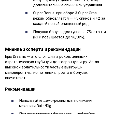
дополнительные спины или улучшения.
Super Bonus: при сборе 3 Super Orbs
режим обновляется — +5 спинов и +2 за
каждый новый очищенный ряд.
Покупка бонуса: доступна за 75x ставки
(RTP повышается до 96,50%).
Мнение эксперта и рекомендации
Epic Dreams — это слот для игроков, ценящих
стратегическую глубину и долгосрочную игру. Из-за
высокой волатильности частые выигрыши
маловероятны, но потенциал роста в бонусах
впечатляет.
Рекомендации
Используйте демо-режим для понимания
механики Build/Dig.
При ограниченном банкролле — избегайте