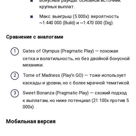
Бонусные раунды: основной источник
крупных выплат.
Макс. выигрыш (5 000x): вероятность
~1:440 000 (Build) и ~1:470 000 (Dig).
Сравнение с аналогами
Gates of Olympus (Pragmatic Play) — похожая
сетка и волатильность, но без двойной бонусной
механики.
Tome of Madness (Play’n GO) — тоже использует
каскады и уровни, но с более мрачной тематикой.
Sweet Bonanza (Pragmatic Play) — схожий подход
к выплатам, но ниже потенциал (21 100x против 5
000x).
Мобильная версия