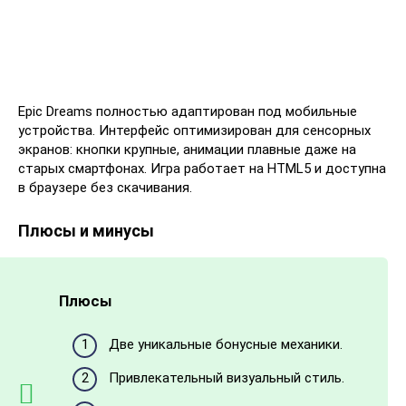
Epic Dreams полностью адаптирован под мобильные
устройства. Интерфейс оптимизирован для сенсорных
экранов: кнопки крупные, анимации плавные даже на
старых смартфонах. Игра работает на HTML5 и доступна
в браузере без скачивания.
Плюсы и минусы
Плюсы
Две уникальные бонусные механики.
Привлекательный визуальный стиль.