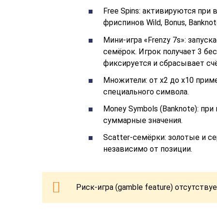
Free Spins: активируются при
фриспинов Wild, Bonus, Bankno
Мини-игра «Frenzy 7s»: запуск
семёрок. Игрок получает 3 б
фиксируется и сбрасывает счё
Множители: от x2 до x10 при
специального символа.
Money Symbols (Banknote): пр
суммарные значения.
Scatter-семёрки: золотые и 
независимо от позиции.
Риск-игра (gamble feature) отсутствуе