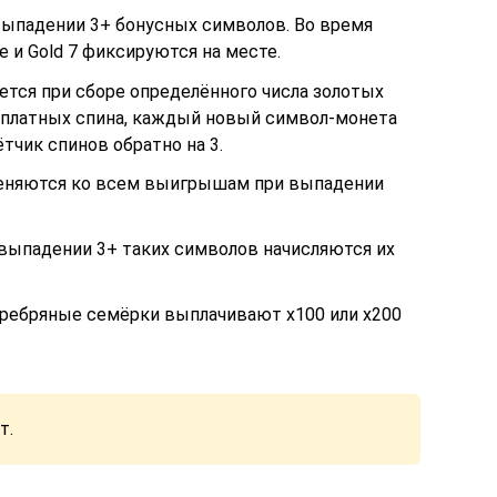
 выпадении 3+ бонусных символов. Во время
te и Gold 7 фиксируются на месте.
ается при сборе определённого числа золотых
есплатных спина, каждый новый символ-монета
тчик спинов обратно на 3.
меняются ко всем выигрышам при выпадении
и выпадении 3+ таких символов начисляются их
серебряные семёрки выплачивают x100 или x200
т.