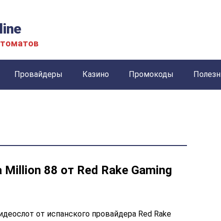
содержит ссылок на онлайн-казино и не организует игры на деньги. Для связ
line
втоматов
Провайдеры
Казино
Промокоды
Полезн
Million 88 от Red Rake Gaming
видеослот от испанского провайдера Red Rake