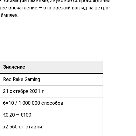
ки. Анимации плавные, звуковое сопровождение
ее впечатление — это свежий взгляд на ретро-
еймплея.
Значение
Red Rake Gaming
21 октября 2021 г.
6×10 / 1 000 000 способов
€0.20 – €100
x2 560 от ставки