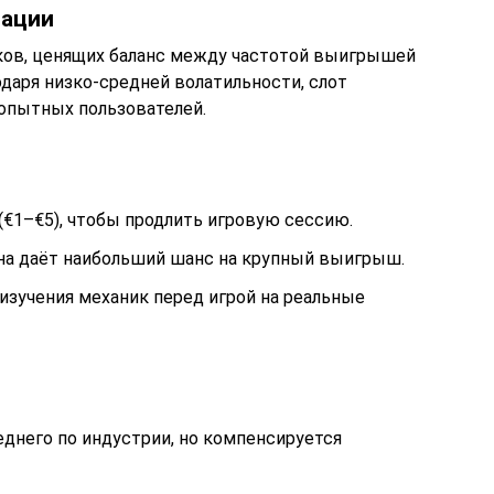
дации
роков, ценящих баланс между частотой выигрышей
даря низко-средней волатильности, слот
я опытных пользователей.
(€1–€5), чтобы продлить игровую сессию.
она даёт наибольший шанс на крупный выигрыш.
изучения механик перед игрой на реальные
еднего по индустрии, но компенсируется