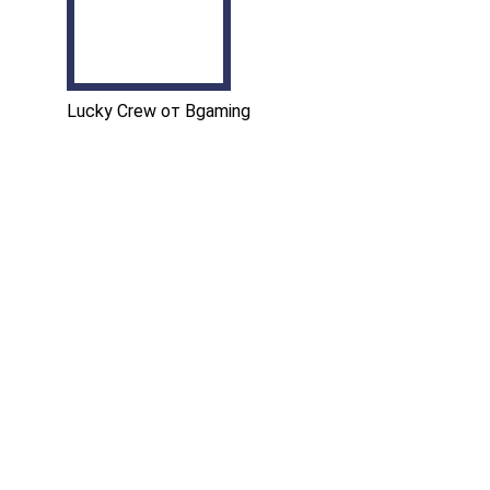
Lucky Crew от Bgaming