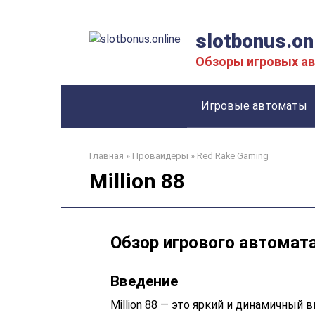
Сайт носит исключительно информационный характер, не 
Перейти
slotbonus.on
к
контенту
Обзоры игровых а
Игровые автоматы
Главная
»
Провайдеры
»
Red Rake Gaming
Million 88
Обзор игрового автомата 
Введение
Million 88 — это яркий и динамичный 