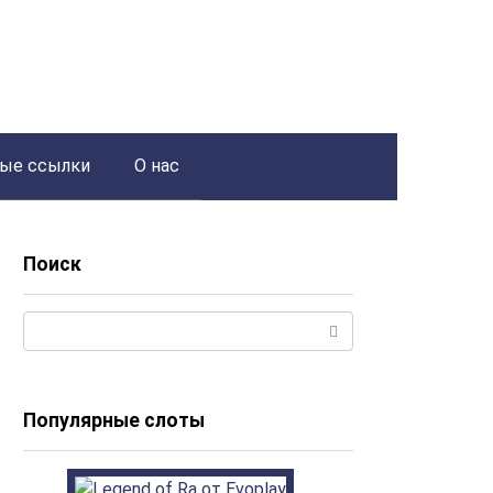
и воспользуйтесь электронной почтой: slotbonus@mail.ru
ые ссылки
О нас
Поиск
Поиск:
Популярные слоты