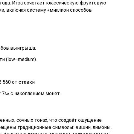
 года. Игра сочетает классическую фруктовую
и, включая систему «миллион способов
собов выигрыша.
и (low–medium).
560 от ставки.
 7s» с накоплением монет.
щенных, сочных тонах, что создаёт ощущение
азмещены традиционные символы: вишни, лимоны,