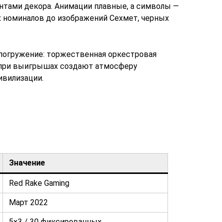
нтами декора. Анимации плавные, а символы —
х номиналов до изображений Сехмет, черных
погружение: торжественная оркестровая
 при выигрышах создают атмосферу
ивилизации.
Значение
Red Rake Gaming
Март 2022
5×3 / 30 фиксированных