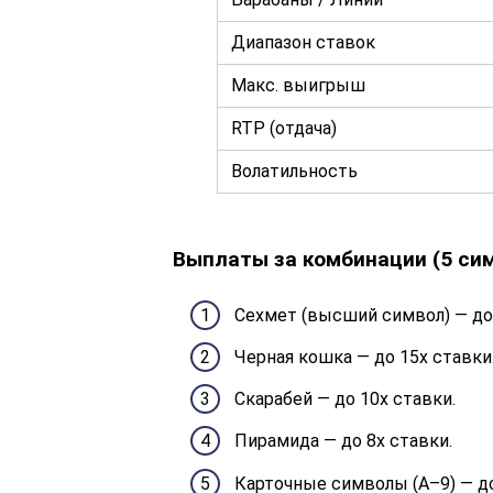
Диапазон ставок
Макс. выигрыш
RTP (отдача)
Волатильность
Выплаты за комбинации (5 си
Сехмет (высший символ) — до 
Черная кошка — до 15x ставки
Скарабей — до 10x ставки.
Пирамида — до 8x ставки.
Карточные символы (A–9) — до