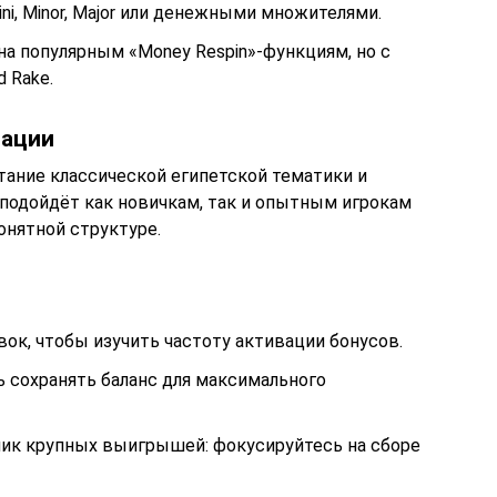
ni, Minor, Major или денежными множителями.
чна популярным «Money Respin»-функциям, но с
 Rake.
дации
етание классической египетской тематики и
подойдёт как новичкам, так и опытным игрокам
онятной структуре.
ок, чтобы изучить частоту активации бонусов.
сь сохранять баланс для максимального
чник крупных выигрышей: фокусируйтесь на сборе