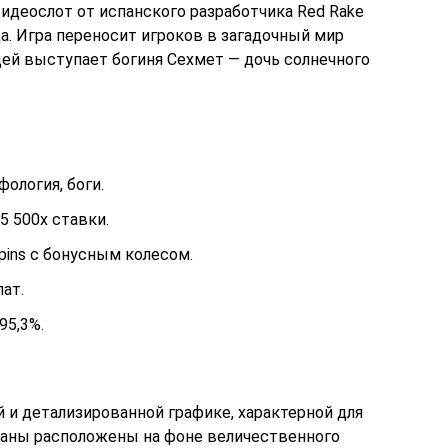
видеослот от испанского разработчика Red Rake
а. Игра переносит игроков в загадочный мир
цей выступает богиня Сехмет — дочь солнечного
ология, боги.
 500x ставки.
pins с бонусным колесом.
ат.
95,3%.
й и детализированной графике, характерной для
баны расположены на фоне величественного