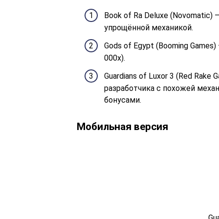
Book of Ra Deluxe (Novomatic)
упрощённой механикой.
Gods of Egypt (Booming Games
000x).
Guardians of Luxor 3 (Red Rake
разработчика с похожей механ
бонусами.
Мобильная версия
Gu