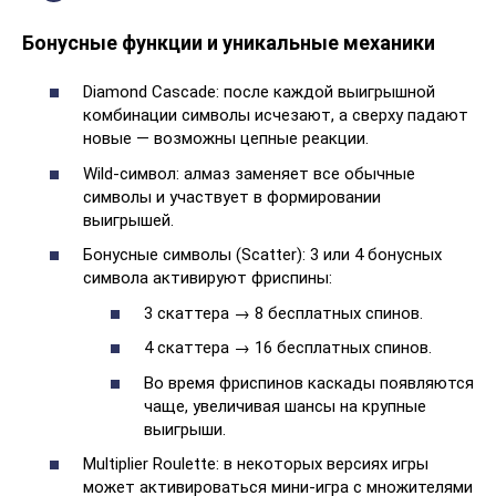
Бонусные функции и уникальные механики
Diamond Cascade: после каждой выигрышной
комбинации символы исчезают, а сверху падают
новые — возможны цепные реакции.
Wild-символ: алмаз заменяет все обычные
символы и участвует в формировании
выигрышей.
Бонусные символы (Scatter): 3 или 4 бонусных
символа активируют фриспины:
3 скаттера → 8 бесплатных спинов.
4 скаттера → 16 бесплатных спинов.
Во время фриспинов каскады появляются
чаще, увеличивая шансы на крупные
выигрыши.
Multiplier Roulette: в некоторых версиях игры
может активироваться мини-игра с множителями