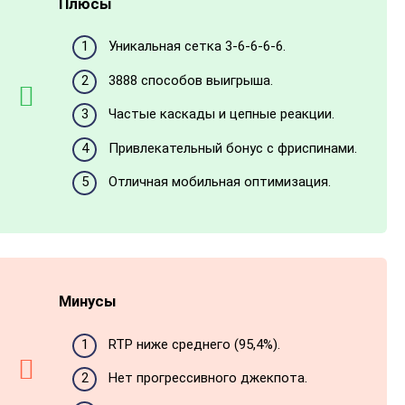
Плюсы
Уникальная сетка 3-6-6-6-6.
3888 способов выигрыша.
Частые каскады и цепные реакции.
Привлекательный бонус с фриспинами.
Отличная мобильная оптимизация.
Минусы
RTP ниже среднего (95,4%).
Нет прогрессивного джекпота.