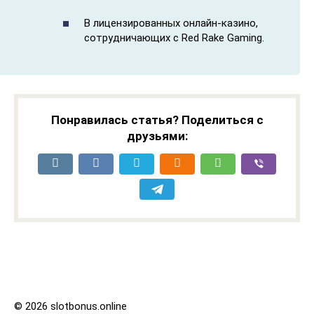
В лицензированных онлайн-казино,
сотрудничающих с Red Rake Gaming.
Понравилась статья? Поделиться с
друзьями:
© 2026 slotbonus.online