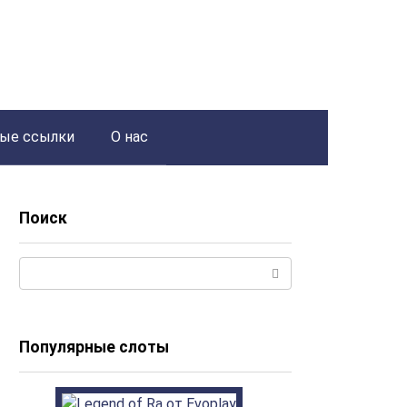
и воспользуйтесь электронной почтой: slotbonus@mail.ru
ые ссылки
О нас
Поиск
Поиск:
Популярные слоты