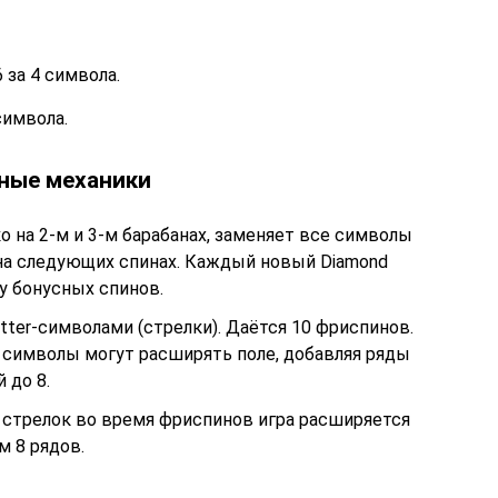
за 4 символа.
символа.
ьные механики
ко на 2-м и 3-м барабанах, заменяет все символы
на следующих спинах. Каждый новый Diamond
ву бонусных спинов.
atter-символами (стрелки). Даётся 10 фриспинов.
 символы могут расширять поле, добавляя ряды
 до 8.
ии стрелок во время фриспинов игра расширяется
м 8 рядов.