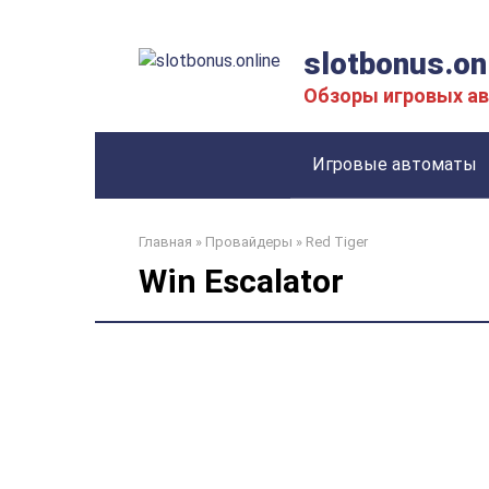
Сайт носит исключительно информационный характер, не 
Перейти
slotbonus.on
к
контенту
Обзоры игровых а
Игровые автоматы
Главная
»
Провайдеры
»
Red Tiger
Win Escalator