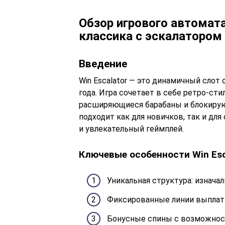
Обзор игрового автомата 
классика с эскалаторо
Введение
Win Escalator — это динамичный слот
года. Игра сочетает в себе ретро-ст
расширяющиеся барабаны и блокирую
подходит как для новичков, так и д
и увлекательный геймплей.
Ключевые особенности Win Esc
Уникальная структура: изначал
Фиксированные линии выплат (
Бонусные спины с возможност