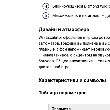
Блокирующиеся Diamond Wild-
Максимальный выигрыш — до 
Дизайн и атмосфера
Win Escalator оформлен в ярком рет
автоматов. Графика выполнена в выс
плавные, а фон напоминает неоновую
— ненавязчивое, с акцентом на зву
бонусов. Общее впечатление — свежо,
длительной игре.
Характеристики и символы
Таблица параметров
Параметр