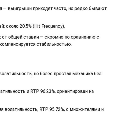
яя — выигрыши приходят часто, но редко бывают
 около 20.5% (Hit Frequency).
от общей ставки — скромно по сравнению с
о компенсируется стабильностью.
я волатильность, но более простая механика без
латильность и RTP 96.23%, ориентирован на
дняя волатильность, RTP 95.72%, с множителями и