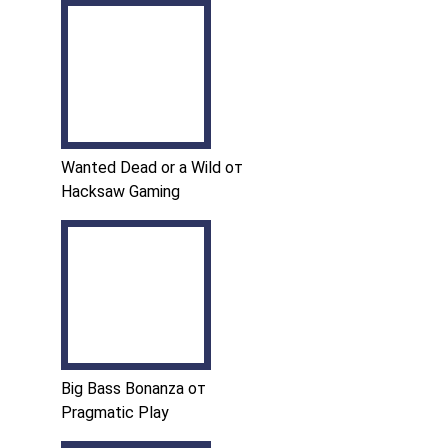
Wanted Dead or a Wild от
Hacksaw Gaming
Big Bass Bonanza от
Pragmatic Play