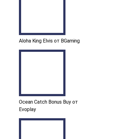
Aloha King Elvis от BGaming
Ocean Catch Bonus Buy от
Evoplay