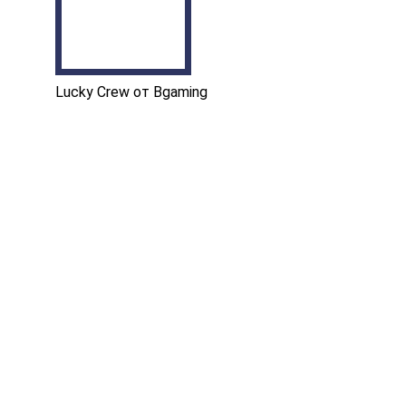
Lucky Crew от Bgaming