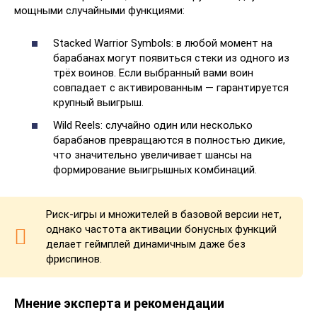
мощными случайными функциями:
Stacked Warrior Symbols: в любой момент на
барабанах могут появиться стеки из одного из
трёх воинов. Если выбранный вами воин
совпадает с активированным — гарантируется
крупный выигрыш.
Wild Reels: случайно один или несколько
барабанов превращаются в полностью дикие,
что значительно увеличивает шансы на
формирование выигрышных комбинаций.
Риск-игры и множителей в базовой версии нет,
однако частота активации бонусных функций
делает геймплей динамичным даже без
фриспинов.
Мнение эксперта и рекомендации