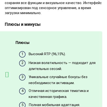
сохраняя все функции и визуальное качество. Интерфейс
оптимизирован под сенсорное управление, а время
загрузки минимально.
Плюсы и минусы
Плюсы
Высокий RTP (96,15%).
Низкая волатильность — подходит для
длительных сессий.
Уникальные случайные бонусы без
необходимости активации.
Отличная историческая тематика и
качественная графика.
Полная мобильная адаптация.