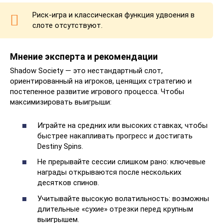
Риск-игра и классическая функция удвоения в
слоте отсутствуют.
Мнение эксперта и рекомендации
Shadow Society — это нестандартный слот,
ориентированный на игроков, ценящих стратегию и
постепенное развитие игрового процесса. Чтобы
максимизировать выигрыши:
Играйте на средних или высоких ставках, чтобы
быстрее накапливать прогресс и достигать
Destiny Spins.
Не прерывайте сессии слишком рано: ключевые
награды открываются после нескольких
десятков спинов.
Учитывайте высокую волатильность: возможны
длительные «сухие» отрезки перед крупным
выигрышем.