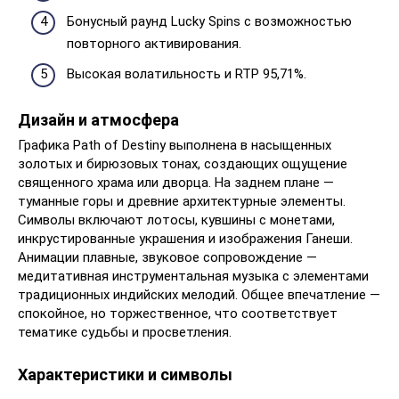
Бонусный раунд Lucky Spins с возможностью
повторного активирования.
Высокая волатильность и RTP 95,71%.
Дизайн и атмосфера
Графика Path of Destiny выполнена в насыщенных
золотых и бирюзовых тонах, создающих ощущение
священного храма или дворца. На заднем плане —
туманные горы и древние архитектурные элементы.
Символы включают лотосы, кувшины с монетами,
инкрустированные украшения и изображения Ганеши.
Анимации плавные, звуковое сопровождение —
медитативная инструментальная музыка с элементами
традиционных индийских мелодий. Общее впечатление —
спокойное, но торжественное, что соответствует
тематике судьбы и просветления.
Характеристики и символы