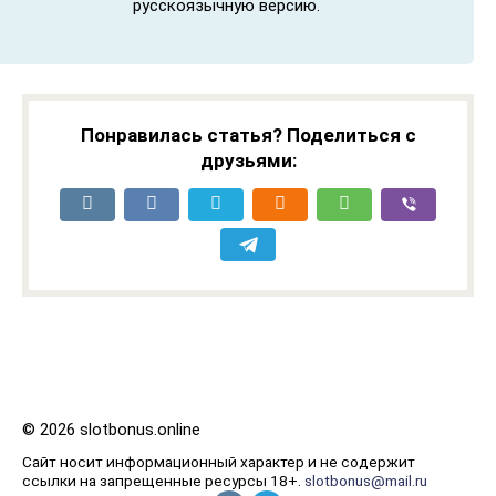
русскоязычную версию.
Понравилась статья? Поделиться с
друзьями:
© 2026 slotbonus.online
Сайт носит информационный характер и не содержит
ссылки на запрещенные ресурсы 18+.
slotbonus@mail.ru