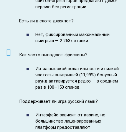
сайтов-агрегаторов предлагают демо-
версию без регистрации.
Есть ли в слоте джекпот?
Нет, фиксированный максимальный
выигрыш — 2 253x ставки.
Как часто выпадают фриспины?
Из-за высокой волатильности и низкой
частоты выигрышей (11,99%) бонусный
раунд активируется редко — в среднем
раз в 100–150 спинов.
Поддерживает ли игра русский язык?
Интерфейс зависит от казино, но
большинство лицензированных
платформ предоставляют