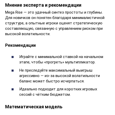
Мнение эксперта и рекомендации
Mega Rise — это удачный синтез простоты и глубины.
Для новичков он понятен благодаря минималистичной
структуре, а опытные игроки оценят стратегическую
составляющую, связанную с управлением риском при
высокой волатильности.
Рекомендации
Играйте с минимальной ставкой на начальном
этапе, чтобы «прогреть» мультипликатор.
Не преследуйте максимальный выигрыш
агрессивно — из-за высокой волатильности
баланс может быстро исчерпаться.
Идеально подходит для коротких игровых
сессий с чётким бюджетом.
Математическая модель