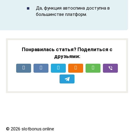
Да, функция автоспина доступна в
большинстве платформ.
Понравилась статья? Поделиться с
друзьями:
© 2026 slotbonus.online