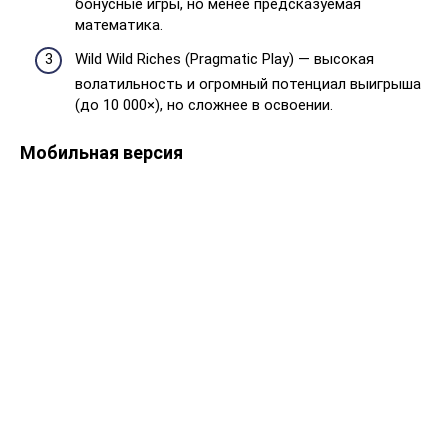
бонусные игры, но менее предсказуемая
математика.
Wild Wild Riches (Pragmatic Play) — высокая
волатильность и огромный потенциал выигрыша
(до 10 000×), но сложнее в освоении.
Мобильная версия