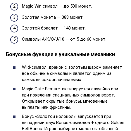
Magic Win символ — до 500 монет.
Золотая монета — 388 монет.
Золотой браслет — 140 монет.
Символы A/K/Q/J/10 — от 5 до 60 монет.
Бонусные функции и уникальные механики
Wild-символ: дракон с золотым шаром заменяет
все обычные символы и является одним из
самых высокооплачиваемых.
Magic Gate Feature: активируется случайно или
при появлении специальных символов ворот.
Открывает скрытые бонусы, мгновенные
выплаты или фриспины.
Бонус «Золотой колокол»: запускается при
выпадении двух Bonus-символов + одного Golden
Bell Bonus. Игрок выбирает молоток: обычный