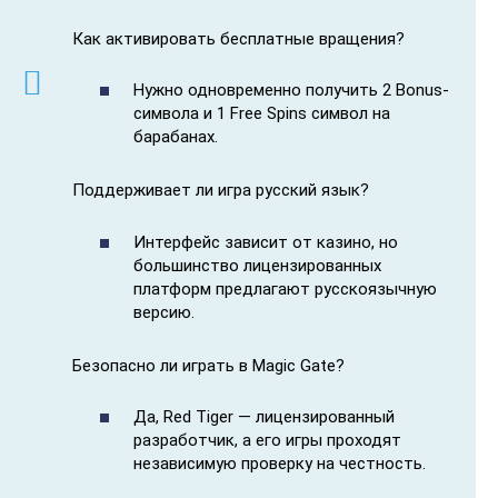
Как активировать бесплатные вращения?
Нужно одновременно получить 2 Bonus-
символа и 1 Free Spins символ на
барабанах.
Поддерживает ли игра русский язык?
Интерфейс зависит от казино, но
большинство лицензированных
платформ предлагают русскоязычную
версию.
Безопасно ли играть в Magic Gate?
Да, Red Tiger — лицензированный
разработчик, а его игры проходят
независимую проверку на честность.