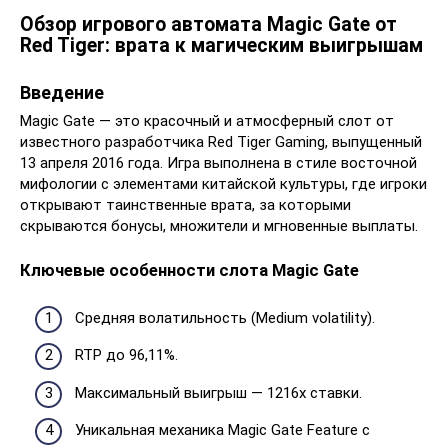
Обзор игрового автомата Magic Gate от
Red Tiger: врата к магическим выигрышам
Введение
Magic Gate — это красочный и атмосферный слот от
известного разработчика Red Tiger Gaming, выпущенный
13 апреля 2016 года. Игра выполнена в стиле восточной
мифологии с элементами китайской культуры, где игроки
открывают таинственные врата, за которыми
скрываются бонусы, множители и мгновенные выплаты.
Ключевые особенности слота Magic Gate
Средняя волатильность (Medium volatility).
RTP до 96,11%.
Максимальный выигрыш — 1216x ставки.
Уникальная механика Magic Gate Feature с