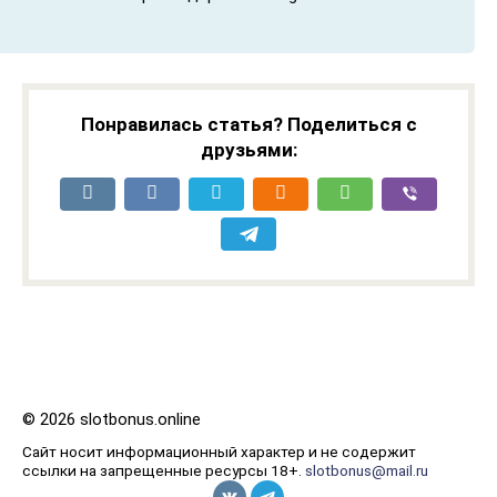
Понравилась статья? Поделиться с
друзьями:
© 2026 slotbonus.online
Сайт носит информационный характер и не содержит
ссылки на запрещенные ресурсы 18+.
slotbonus@mail.ru