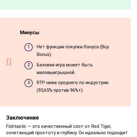
Минусы
Нет функции покупки бонуса (Buy
Bonus).
Базовая игра может быть
маловыигрышной.
RTP ниже среднего по индустрии
(95,65% против 96%+).
Заключение
Fishtastic — это качественный слот от Red Tiger,
сочетающий простоту и глубину. Он идеально подходит