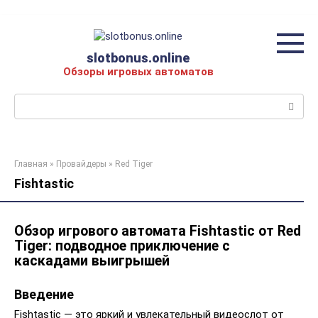
Сайт носит исключительно информационный характер, не содержит
Перейти
ссылок на онлайн-казино и не организует игры на деньги. Для связи
к
воспользуйтесь электронной почтой: slotbonus@mail.ru
контенту
slotbonus.online
Обзоры игровых автоматов
Поиск:
Главная
»
Провайдеры
»
Red Tiger
Fishtastic
Обзор игрового автомата Fishtastic от Red
Tiger: подводное приключение с
каскадами выигрышей
Введение
Fishtastic — это яркий и увлекательный видеослот от