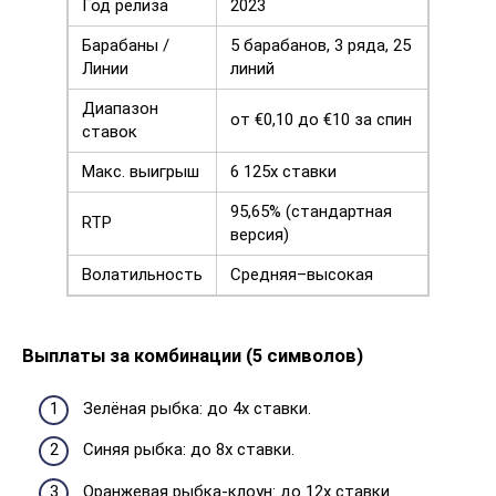
Год релиза
2023
Барабаны /
5 барабанов, 3 ряда, 25
Линии
линий
Диапазон
от €0,10 до €10 за спин
ставок
Макс. выигрыш
6 125x ставки
95,65% (стандартная
RTP
версия)
Волатильность
Средняя–высокая
Выплаты за комбинации (5 символов)
Зелёная рыбка: до 4x ставки.
Синяя рыбка: до 8x ставки.
Оранжевая рыбка-клоун: до 12x ставки.