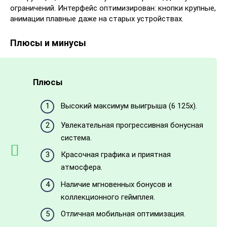
ограничений. Интерфейс оптимизирован: кнопки крупные,
анимации плавные даже на старых устройствах.
Плюсы и минусы
Плюсы
Высокий максимум выигрыша (6 125x).
Увлекательная прогрессивная бонусная
система.
Красочная графика и приятная
атмосфера.
Наличие мгновенных бонусов и
коллекционного геймплея.
Отличная мобильная оптимизация.