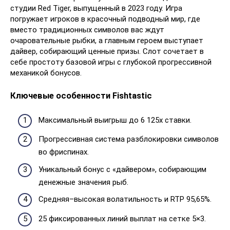
студии Red Tiger, выпущенный в 2023 году. Игра
погружает игроков в красочный подводный мир, где
вместо традиционных символов вас ждут
очаровательные рыбки, а главным героем выступает
дайвер, собирающий ценные призы. Слот сочетает в
себе простоту базовой игры с глубокой прогрессивной
механикой бонусов.
Ключевые особенности Fishtastic
Максимальный выигрыш до 6 125x ставки.
Прогрессивная система разблокировки символов
во фриспинах.
Уникальный бонус с «дайвером», собирающим
денежные значения рыб.
Средняя–высокая волатильность и RTP 95,65%.
25 фиксированных линий выплат на сетке 5×3.