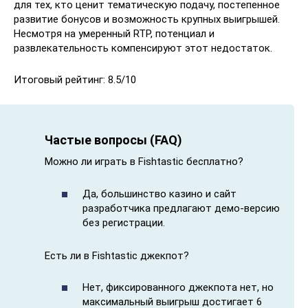
для тех, кто ценит тематическую подачу, постепенное
развитие бонусов и возможность крупных выигрышей.
Несмотря на умеренный RTP, потенциал и
развлекательность компенсируют этот недостаток.
Итоговый рейтинг: 8.5/10
Частые вопросы (FAQ)
Можно ли играть в Fishtastic бесплатно?
Да, большинство казино и сайт
разработчика предлагают демо-версию
без регистрации.
Есть ли в Fishtastic джекпот?
Нет, фиксированного джекпота нет, но
максимальный выигрыш достигает 6