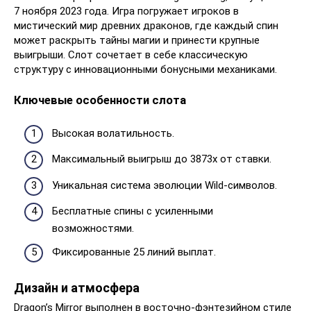
7 ноября 2023 года. Игра погружает игроков в
мистический мир древних драконов, где каждый спин
может раскрыть тайны магии и принести крупные
выигрыши. Слот сочетает в себе классическую
структуру с инновационными бонусными механиками.
Ключевые особенности слота
Высокая волатильность.
Максимальный выигрыш до 3873x от ставки.
Уникальная система эволюции Wild-символов.
Бесплатные спины с усиленными
возможностями.
Фиксированные 25 линий выплат.
Дизайн и атмосфера
Dragon’s Mirror выполнен в восточно-фэнтезийном стиле