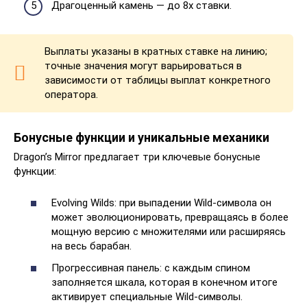
Драгоценный камень — до 8x ставки.
Выплаты указаны в кратных ставке на линию;
точные значения могут варьироваться в
зависимости от таблицы выплат конкретного
оператора.
Бонусные функции и уникальные механики
Dragon’s Mirror предлагает три ключевые бонусные
функции:
Evolving Wilds: при выпадении Wild-символа он
может эволюционировать, превращаясь в более
мощную версию с множителями или расширяясь
на весь барабан.
Прогрессивная панель: с каждым спином
заполняется шкала, которая в конечном итоге
активирует специальные Wild-символы.