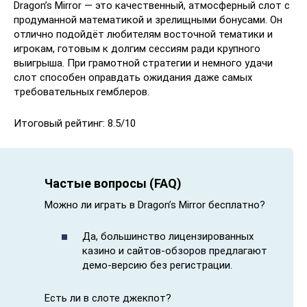
Dragon’s Mirror — это качественный, атмосферный слот с
продуманной математикой и зрелищными бонусами. Он
отлично подойдёт любителям восточной тематики и
игрокам, готовым к долгим сессиям ради крупного
выигрыша. При грамотной стратегии и немного удачи
слот способен оправдать ожидания даже самых
требовательных гемблеров.
Итоговый рейтинг: 8.5/10
Частые вопросы (FAQ)
Можно ли играть в Dragon’s Mirror бесплатно?
Да, большинство лицензированных
казино и сайтов-обзоров предлагают
демо-версию без регистрации.
Есть ли в слоте джекпот?