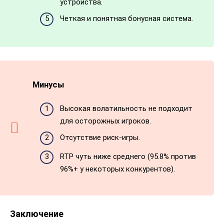
устройства.
Четкая и понятная бонусная система.
Минусы
Высокая волатильность не подходит
для осторожных игроков.
Отсутствие риск-игры.
RTP чуть ниже среднего (95.8% против
96%+ у некоторых конкурентов).
Заключение