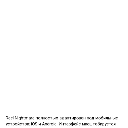
Reel Nightmare полностью адаптирован под мобильные
устройства: iOS и Android. Интерфейс масштабируется