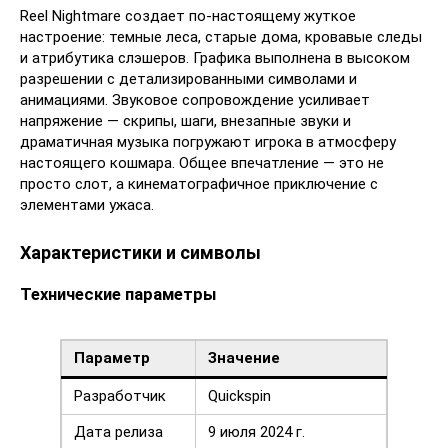
Reel Nightmare создает по-настоящему жуткое
настроение: темные леса, старые дома, кровавые следы
и атрибутика слэшеров. Графика выполнена в высоком
разрешении с детализированными символами и
анимациями. Звуковое сопровождение усиливает
напряжение — скрипы, шаги, внезапные звуки и
драматичная музыка погружают игрока в атмосферу
настоящего кошмара. Общее впечатление — это не
просто слот, а кинематографичное приключение с
элементами ужаса.
Характеристики и символы
Технические параметры
Параметр
Значение
Разработчик
Quickspin
Дата релиза
9 июля 2024 г.