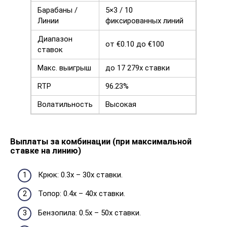
Барабаны /
5×3 / 10
Линии
фиксированных линий
Диапазон
от €0.10 до €100
ставок
Макс. выигрыш
до 17 279x ставки
RTP
96.23%
Волатильность
Высокая
Выплаты за комбинации (при максимальной
ставке на линию)
Крюк: 0.3x – 30x ставки.
Топор: 0.4x – 40x ставки.
Бензопила: 0.5x – 50x ставки.