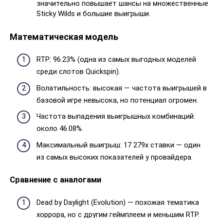
значительно повышает шансы на множественные
Sticky Wilds и большие выигрыши.
Математическая модель
RTP: 96.23% (одна из самых выгодных моделей
среди слотов Quickspin).
Волатильность: высокая — частота выигрышей в
базовой игре невысока, но потенциал огромен.
Частота выпадения выигрышных комбинаций:
около 46.08%.
Максимальный выигрыш: 17 279x ставки — один
из самых высоких показателей у провайдера.
Сравнение с аналогами
Dead by Daylight (Evolution) — похожая тематика
хоррора, но с другим геймплеем и меньшим RTP.