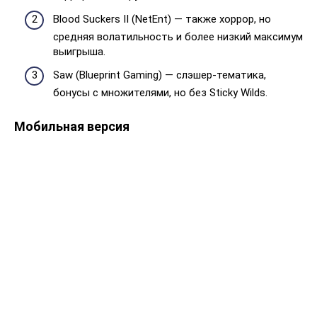
Blood Suckers II (NetEnt) — также хоррор, но
средняя волатильность и более низкий максимум
выигрыша.
Saw (Blueprint Gaming) — слэшер-тематика,
бонусы с множителями, но без Sticky Wilds.
Мобильная версия