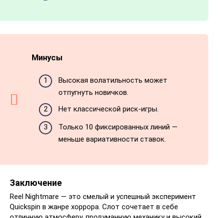
Минусы
Высокая волатильность может
отпугнуть новичков.
Нет классической риск-игры.
Только 10 фиксированных линий —
меньше вариативности ставок.
Заключение
Reel Nightmare — это смелый и успешный эксперимент
Quickspin в жанре хоррора. Слот сочетает в себе
отличную атмосферу, продуманную механику и высокий