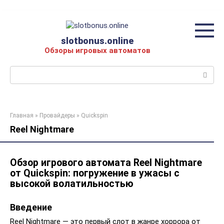
Сайт носит исключительно информационный характер, не содержит
Перейти
ссылок на онлайн-казино и не организует игры на деньги. Для связи
к
воспользуйтесь электронной почтой: slotbonus@mail.ru
контенту
slotbonus.online
Обзоры игровых автоматов
Поиск:
Главная
»
Провайдеры
»
Quickspin
Reel Nightmare
Обзор игрового автомата Reel Nightmare
от Quickspin: погружение в ужасы с
высокой волатильностью
Введение
Reel Nightmare — это первый слот в жанре хоррора от