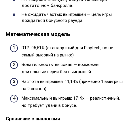
достаточном банкролле.
Не ожидать частых выигрышей — цель игры:
дождаться бонусного раунда.
Математическая модель
RTP: 95,51% (стандартный для Playtech, но не
самый высокий на рынке).
Волатильность: высокая — возможны
длительные серии без выигрышей.
Частота выигрышей: 11,14% (примерно 1 выигрыш
на 9 спинов).
Максимальный выигрыш: 1719x — реалистичный,
но требует удачи в бонусе.
Сравнение с аналогами