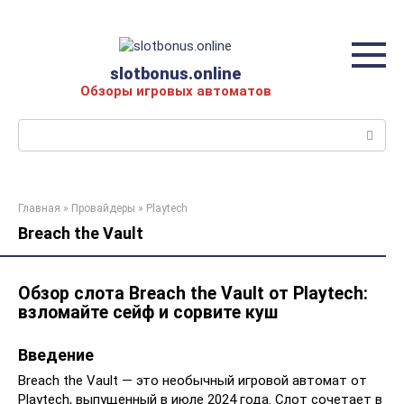
Сайт носит исключительно информационный характер, не содержит
Перейти
ссылок на онлайн-казино и не организует игры на деньги. Для связи
к
воспользуйтесь электронной почтой: slotbonus@mail.ru
контенту
slotbonus.online
Обзоры игровых автоматов
Поиск:
Главная
»
Провайдеры
»
Playtech
Breach the Vault
Обзор слота Breach the Vault от Playtech:
взломайте сейф и сорвите куш
Введение
Breach the Vault — это необычный игровой автомат от
Playtech, выпущенный в июле 2024 года. Слот сочетает в