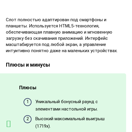
Слот полностью адаптирован под смартфоны и
планшеты. Используется HTML5-технология,
обеспечивающая плавную анимацию и мгновенную
загрузку без скачивания приложений. Интерфейс
масштабируется под любой экран, а управление
интуитивно понятно даже на маленьких устройствах.
Плюсы и минусы
Плюсы
Уникальный бонусный раунд с
элементами настольной игры.
Высокий максимальный выигрыш
(1719x).