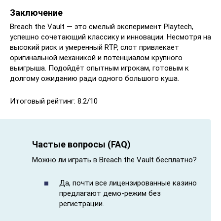
Заключение
Breach the Vault — это смелый эксперимент Playtech,
успешно сочетающий классику и инновации. Несмотря на
высокий риск и умеренный RTP, слот привлекает
оригинальной механикой и потенциалом крупного
выигрыша. Подойдёт опытным игрокам, готовым к
долгому ожиданию ради одного большого куша.
Итоговый рейтинг: 8.2/10
Частые вопросы (FAQ)
Можно ли играть в Breach the Vault бесплатно?
Да, почти все лицензированные казино
предлагают демо-режим без
регистрации.