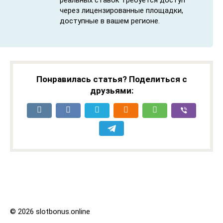
через лицензированные площадки,
доступные в вашем регионе.
Понравилась статья? Поделиться с
друзьями:
© 2026 slotbonus.online