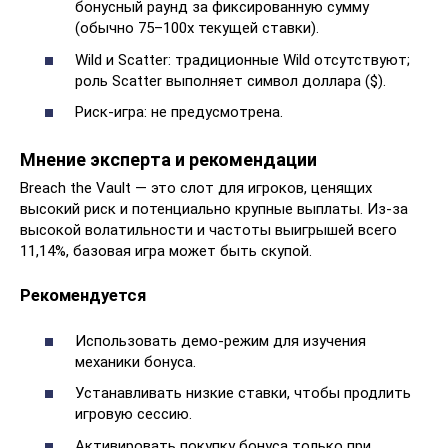
бонусный раунд за фиксированную сумму
(обычно 75–100x текущей ставки).
Wild и Scatter: традиционные Wild отсутствуют;
роль Scatter выполняет символ доллара ($).
Риск-игра: не предусмотрена.
Мнение эксперта и рекомендации
Breach the Vault — это слот для игроков, ценящих
высокий риск и потенциально крупные выплаты. Из-за
высокой волатильности и частоты выигрышей всего
11,14%, базовая игра может быть скупой.
Рекомендуется
Использовать демо-режим для изучения
механики бонуса.
Устанавливать низкие ставки, чтобы продлить
игровую сессию.
Активировать покупку бонуса только при