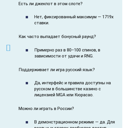
Есть ли джекпот в этом слоте?
Нет, фиксированный максимум — 1719x
ставки.
Как часто выпадает бонусный раунд?
Примерно раз в 80–100 спинов, в
зависимости от удачи и RNG.
Поддерживает ли игра русский язык?
Да, интерфейс и правила доступны на
русском в большинстве казино с
лицензией MGA или Кюрасао.
Можно ли играть в России?
В демонстрационном режиме — да. Для
реальных ставок требуется доступ