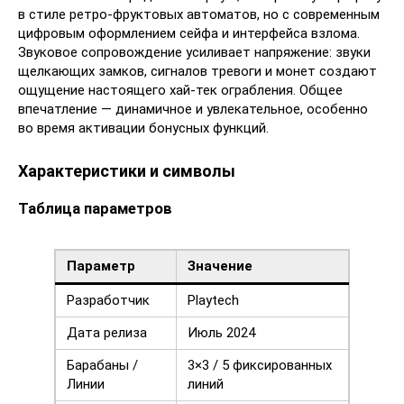
в стиле ретро-фруктовых автоматов, но с современным
цифровым оформлением сейфа и интерфейса взлома.
Звуковое сопровождение усиливает напряжение: звуки
щелкающих замков, сигналов тревоги и монет создают
ощущение настоящего хай-тек ограбления. Общее
впечатление — динамичное и увлекательное, особенно
во время активации бонусных функций.
Характеристики и символы
Таблица параметров
Параметр
Значение
Разработчик
Playtech
Дата релиза
Июль 2024
Барабаны /
3×3 / 5 фиксированных
Линии
линий