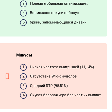
Полная мобильная оптимизация.
Возможность купить бонус.
Яркий, запоминающийся дизайн.
Минусы
Низкая частота выигрышей (11,14%).
Отсутствие Wild-символов.
Средний RTP (95,51%).
Скупая базовая игра без частых выплат.