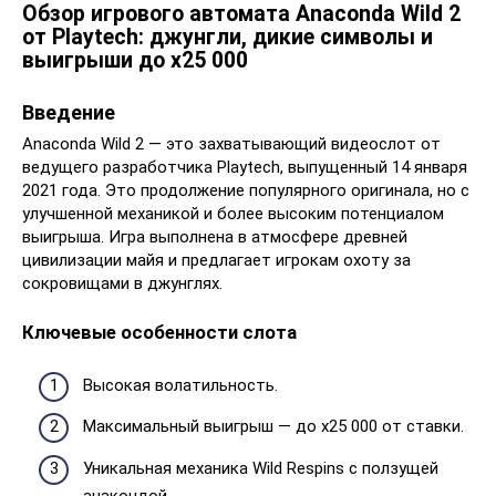
Обзор игрового автомата Anaconda Wild 2
от Playtech: джунгли, дикие символы и
выигрыши до x25 000
Введение
Anaconda Wild 2 — это захватывающий видеослот от
ведущего разработчика Playtech, выпущенный 14 января
2021 года. Это продолжение популярного оригинала, но с
улучшенной механикой и более высоким потенциалом
выигрыша. Игра выполнена в атмосфере древней
цивилизации майя и предлагает игрокам охоту за
сокровищами в джунглях.
Ключевые особенности слота
Высокая волатильность.
Максимальный выигрыш — до x25 000 от ставки.
Уникальная механика Wild Respins с ползущей
анакондой.