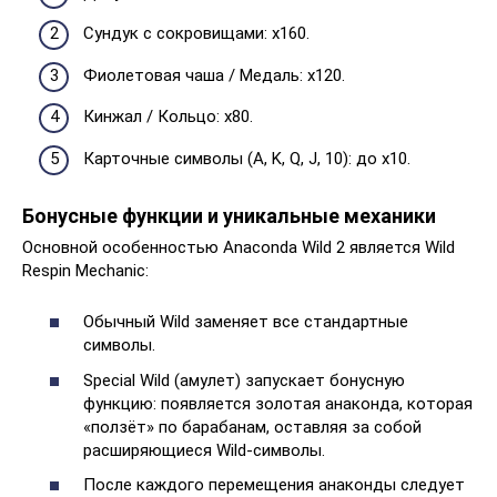
Сундук с сокровищами: x160.
Фиолетовая чаша / Медаль: x120.
Кинжал / Кольцо: x80.
Карточные символы (A, K, Q, J, 10): до x10.
Бонусные функции и уникальные механики
Основной особенностью Anaconda Wild 2 является Wild
Respin Mechanic:
Обычный Wild заменяет все стандартные
символы.
Special Wild (амулет) запускает бонусную
функцию: появляется золотая анаконда, которая
«ползёт» по барабанам, оставляя за собой
расширяющиеся Wild-символы.
После каждого перемещения анаконды следует