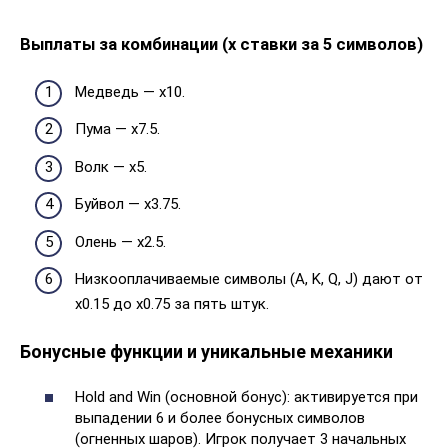
Выплаты за комбинации (x ставки за 5 символов)
Медведь — x10.
Пума — x7.5.
Волк — x5.
Буйвол — x3.75.
Олень — x2.5.
Низкооплачиваемые символы (A, K, Q, J) дают от
x0.15 до x0.75 за пять штук.
Бонусные функции и уникальные механики
Hold and Win (основной бонус): активируется при
выпадении 6 и более бонусных символов
(огненных шаров). Игрок получает 3 начальных