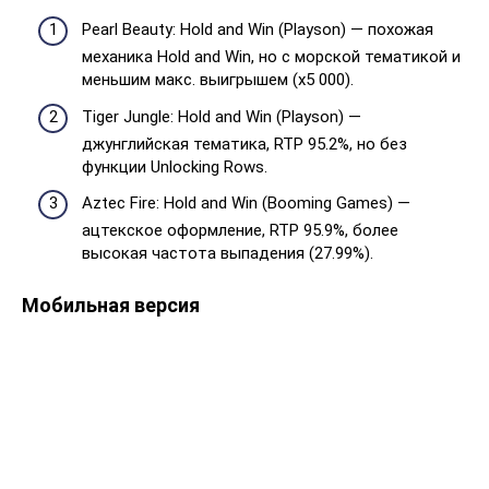
Pearl Beauty: Hold and Win (Playson) — похожая
механика Hold and Win, но с морской тематикой и
меньшим макс. выигрышем (x5 000).
Tiger Jungle: Hold and Win (Playson) —
джунглийская тематика, RTP 95.2%, но без
функции Unlocking Rows.
Aztec Fire: Hold and Win (Booming Games) —
ацтекское оформление, RTP 95.9%, более
высокая частота выпадения (27.99%).
Мобильная версия