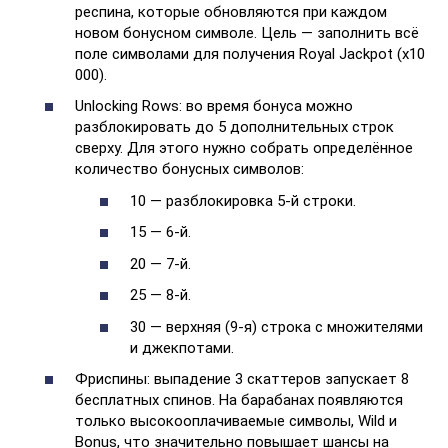
респина, которые обновляются при каждом
новом бонусном символе. Цель — заполнить всё
поле символами для получения Royal Jackpot (x10
000).
Unlocking Rows: во время бонуса можно
разблокировать до 5 дополнительных строк
сверху. Для этого нужно собрать определённое
количество бонусных символов:
10 — разблокировка 5-й строки.
15 — 6-й.
20 — 7-й.
25 — 8-й.
30 — верхняя (9-я) строка с множителями
и джекпотами.
Фриспины: выпадение 3 скаттеров запускает 8
бесплатных спинов. На барабанах появляются
только высокооплачиваемые символы, Wild и
Bonus, что значительно повышает шансы на