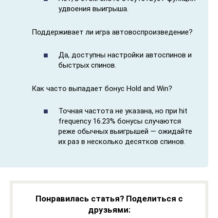
удвоения выигрыша.
Поддерживает ли игра автовоспроизведение?
Да, доступны настройки автоспинов и
быстрых спинов.
Как часто выпадает бонус Hold and Win?
Точная частота не указана, но при hit
frequency 16.23% бонусы случаются
реже обычных выигрышей — ожидайте
их раз в несколько десятков спинов.
Понравилась статья? Поделиться с
друзьями: