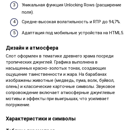
Уникальная функция Unlocking Rows (расширение
поля).
Средне-высокая волатильность и RTP до 94,7%.
Адаптация под мобильные устройства на HTML5.
Дизайн и атмосфера
Слот оформлен в тематике древнего храма посреди
тропических джунглей. Графика выполнена в
насыщенных красно-золотых тонах, создающих
ощущение таинственности и жара. На барабанах
изображены животные (медведь, пума, волк, буйвол,
олень) и классические карточные символы. Звуковое
сопровождение включает атмосферные джунглевые
мотивы и эффекты при выигрышах, что усиливает
погружение.
Характеристики и символы