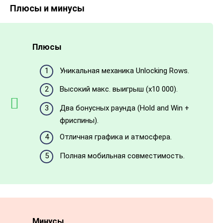
Плюсы и минусы
Плюсы
Уникальная механика Unlocking Rows.
Высокий макс. выигрыш (x10 000).
Два бонусных раунда (Hold and Win +
фриспины).
Отличная графика и атмосфера.
Полная мобильная совместимость.
Минусы