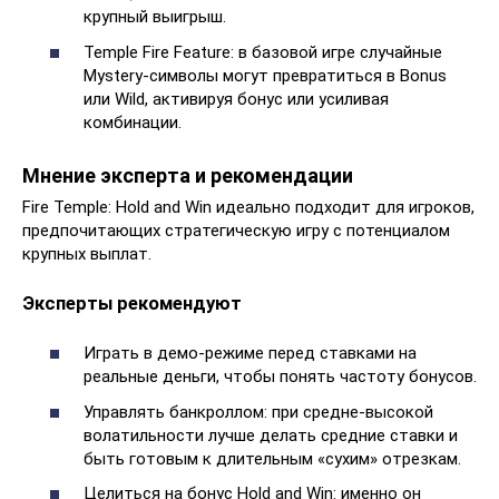
крупный выигрыш.
Temple Fire Feature: в базовой игре случайные
Mystery-символы могут превратиться в Bonus
или Wild, активируя бонус или усиливая
комбинации.
Мнение эксперта и рекомендации
Fire Temple: Hold and Win идеально подходит для игроков,
предпочитающих стратегическую игру с потенциалом
крупных выплат.
Эксперты рекомендуют
Играть в демо-режиме перед ставками на
реальные деньги, чтобы понять частоту бонусов.
Управлять банкроллом: при средне-высокой
волатильности лучше делать средние ставки и
быть готовым к длительным «сухим» отрезкам.
Целиться на бонус Hold and Win: именно он