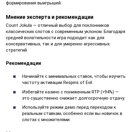
формирования выигрышей.
Мнение эксперта и рекомендации
Count Jokula — отличный выбор для поклонников
классических слотов с современным уклоном. Благодаря
средней волатильности игра подходит как для
консервативных, так и для умеренно агрессивных
стратегий.
Рекомендации
Начинайте с минимальных ставок, чтобы изучить
частоту активации Respins of Evil.
Избегайте казино с пониженным RTP (<94%) —
это существенно снижает долгосрочную отдачу.
Используйте режим демо перед переходом к
реальным ставкам, особенно если вы новичок в
слотах с множителями.