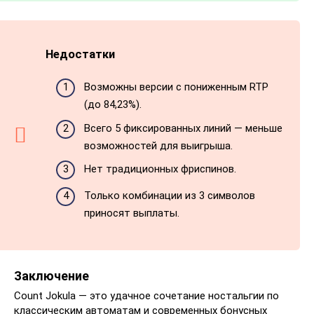
Недостатки
Возможны версии с пониженным RTP
(до 84,23%).
Всего 5 фиксированных линий — меньше
возможностей для выигрыша.
Нет традиционных фриспинов.
Только комбинации из 3 символов
приносят выплаты.
Заключение
Count Jokula — это удачное сочетание ностальгии по
классическим автоматам и современных бонусных