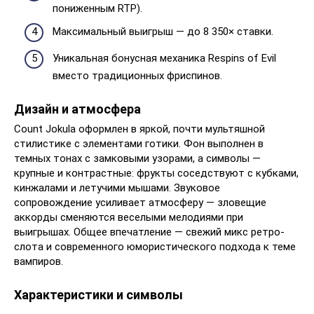
пониженным RTP).
Максимальный выигрыш — до 8 350× ставки.
Уникальная бонусная механика Respins of Evil
вместо традиционных фриспинов.
Дизайн и атмосфера
Count Jokula оформлен в яркой, почти мультяшной
стилистике с элементами готики. Фон выполнен в
темных тонах с замковыми узорами, а символы —
крупные и контрастные: фрукты соседствуют с кубками,
кинжалами и летучими мышами. Звуковое
сопровождение усиливает атмосферу — зловещие
аккорды сменяются веселыми мелодиями при
выигрышах. Общее впечатление — свежий микс ретро-
слота и современного юмористического подхода к теме
вампиров.
Характеристики и символы