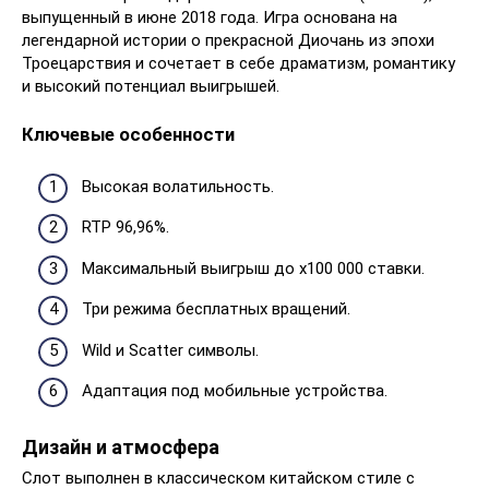
выпущенный в июне 2018 года. Игра основана на
легендарной истории о прекрасной Диочань из эпохи
Троецарствия и сочетает в себе драматизм, романтику
и высокий потенциал выигрышей.
Ключевые особенности
Высокая волатильность.
RTP 96,96%.
Максимальный выигрыш до x100 000 ставки.
Три режима бесплатных вращений.
Wild и Scatter символы.
Адаптация под мобильные устройства.
Дизайн и атмосфера
Слот выполнен в классическом китайском стиле с