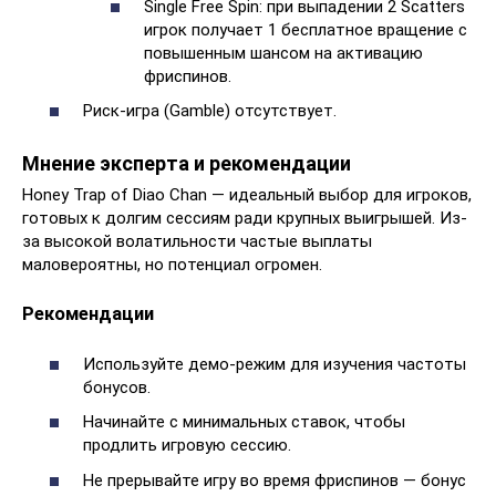
Single Free Spin: при выпадении 2 Scatters
игрок получает 1 бесплатное вращение с
повышенным шансом на активацию
фриспинов.
Риск-игра (Gamble) отсутствует.
Мнение эксперта и рекомендации
Honey Trap of Diao Chan — идеальный выбор для игроков,
готовых к долгим сессиям ради крупных выигрышей. Из-
за высокой волатильности частые выплаты
маловероятны, но потенциал огромен.
Рекомендации
Используйте демо-режим для изучения частоты
бонусов.
Начинайте с минимальных ставок, чтобы
продлить игровую сессию.
Не прерывайте игру во время фриспинов — бонус