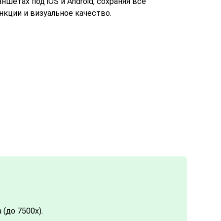
аншетах под iOS и Android, сохраняя все
нкции и визуальное качество.
(до 7500x).