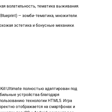
сокая волатильность, тематика выживания.
 (Blueprint) — зомби-тематика, множители.
похожая эстетика и бонусные механики.
 Kill Ultimate полностью адаптирован под
бильные устройства благодаря
пользованию технологии HTML5. Игра
рректно отображается на смартфонах и