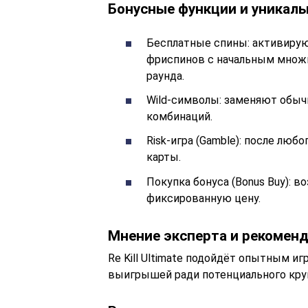
Бонусные функции и уникал
Бесплатные спины: активируют
фриспинов с начальным множи
раунда.
Wild-символы: заменяют обы
комбинаций.
Risk-игра (Gamble): после лю
карты.
Покупка бонуса (Bonus Buy): 
фиксированную цену.
Мнение эксперта и рекомен
Re Kill Ultimate подойдёт опытным и
выигрышей ради потенциального кру