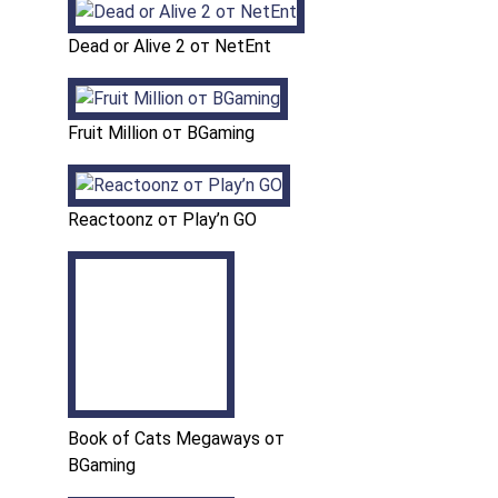
Dead or Alive 2 от NetEnt
Fruit Million от BGaming
Reactoonz от Play’n GO
Book of Cats Megaways от
BGaming