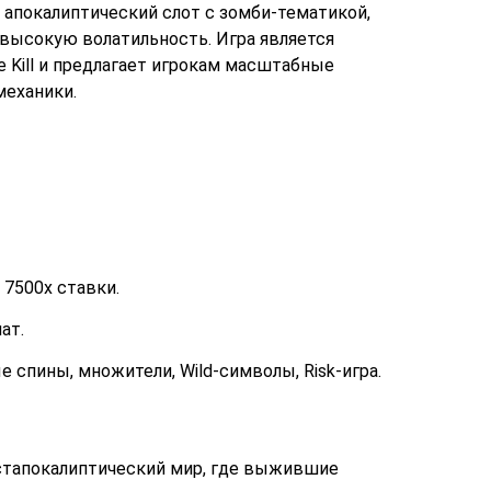
то апокалиптический слот с зомби-тематикой,
высокую волатильность. Игра является
 Kill и предлагает игрокам масштабные
еханики.
7500x ставки.
ат.
 спины, множители, Wild-символы, Risk-игра.
остапокалиптический мир, где выжившие