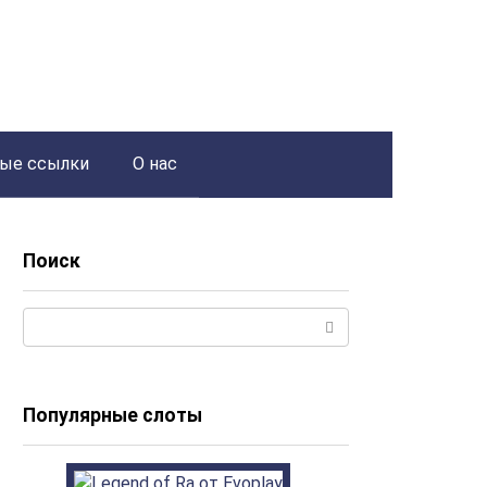
и воспользуйтесь электронной почтой: slotbonus@mail.ru
ые ссылки
О нас
Поиск
Поиск:
Популярные слоты