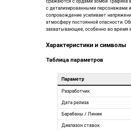
сражаются с ордами зомби. Графика 
с детализированными персонажами 
сопровождение усиливает напряжени
атмосферу постоянной опасности. Об
захватывающее, особенно во время а
Характеристики и символы
Таблица параметров
Параметр
Разработчик
Дата релиза
Барабаны / Линии
Диапазон ставок