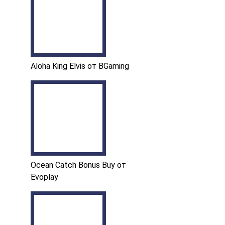
Aloha King Elvis от BGaming
Ocean Catch Bonus Buy от
Evoplay