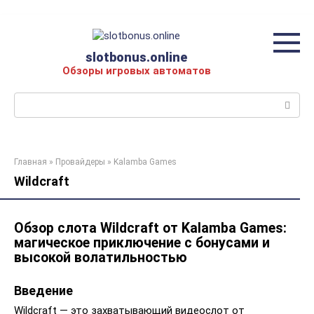
Сайт носит исключительно информационный характер, не содержит
Перейти
ссылок на онлайн-казино и не организует игры на деньги. Для связи
к
воспользуйтесь электронной почтой: slotbonus@mail.ru
контенту
slotbonus.online
Обзоры игровых автоматов
Поиск:
Главная
»
Провайдеры
»
Kalamba Games
Wildcraft
Обзор слота Wildcraft от Kalamba Games:
магическое приключение с бонусами и
высокой волатильностью
Введение
Wildcraft — это захватывающий видеослот от