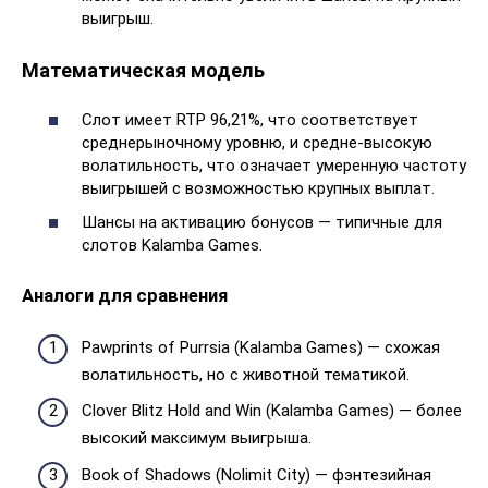
выигрыш.
Математическая модель
Слот имеет RTP 96,21%, что соответствует
среднерыночному уровню, и средне-высокую
волатильность, что означает умеренную частоту
выигрышей с возможностью крупных выплат.
Шансы на активацию бонусов — типичные для
слотов Kalamba Games.
Аналоги для сравнения
Pawprints of Purrsia (Kalamba Games) — схожая
волатильность, но с животной тематикой.
Clover Blitz Hold and Win (Kalamba Games) — более
высокий максимум выигрыша.
Book of Shadows (Nolimit City) — фэнтезийная