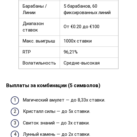
Барабаны /
5 барабанов, 60
Линии
фиксированных линий
Диапазон
От €0.20 до €100
ставок
Макс. выигрыш
1000x ставки
RTP
96,21%
Волатильность
Средне-высокая
Выплаты за комбинации (5 символов)
Магический амулет — до 8,33x ставки.
Кристалл силы — до 5x ставки.
Свиток знаний — до 3x ставки.
Лунный камень — до 2x ставки.