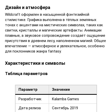
Дизайн и атмосфера
Wildcraft оформлен в насыщенной фэнтезийной
стилистике. Графика выполнена в тёплых земляных
тонах с акцентами на мистических символах, таких как
свитки, кристаллы и магические артефакты. Анимации
плавные, а звуковое сопровождение создаёт ощущение
присутствия в древнем лесу, наполненном магией. Общее
впечатление — атмосферное и увлекательное, особенно
для поклонников жанра fantasy.
Характеристики и символы
Таблица параметров
Параметр
Значение
Разработчик
Kalamba Games
Дата релиза
Сентябрь 2019