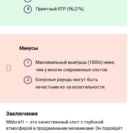
Приятный RTP (96,21%).
Минусы
Максимальный выигрыш (1000x) ниже,
чем у многих современных слотов.
Бонусные раунды могут быть
нечастыми из-за волатильности.
Заключение
Wildcraft — это качественный слот с глубокой
атмосферой и продуманными механиками. Он подойдёт