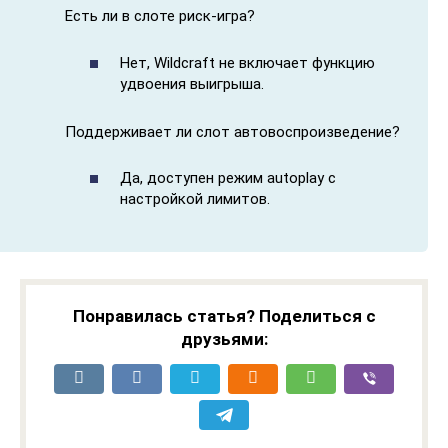
Есть ли в слоте риск-игра?
Нет, Wildcraft не включает функцию
удвоения выигрыша.
Поддерживает ли слот автовоспроизведение?
Да, доступен режим autoplay с
настройкой лимитов.
Понравилась статья? Поделиться с
друзьями: