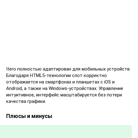
Itero полностью адаптирован для мобильных устройств.
Благодаря HTML5-технологии слот корректно
отображается на смартфонах и планшетах с iOS и
Android, а также на Windows-устройствах. Управление
интуитивное, интерфейс масштабируется без потери
качества графики.
Плюсы и минусы