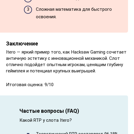
Сложная математика для быстрого
освоения.
Заключение
Itero — яркий пример того, как Hacksaw Gaming сочетает
античную эстетику с инновационной механикой. Слот
отлично подойдет опытным игрокам, ценящим глубину
геймплея и потенциал крупных выигрышей.
Итоговая оценка: 9/10
Частые вопросы (FAQ)
Какой RTP у слота Itero?