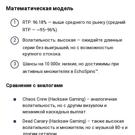
Математическая модель
RTP: 96.18% — выше среднего по рынку (средний
RTP — ~95–96%).
Волатильность: высокая — ожидайте длинные
серии без выигрышей, но с возможностью
крупного отскока.
Шансы на 10 000x: низкие, но достижимы при
активных множителях в EchoSpins™.
Сравнение с аналогами
Chaos Crew (Hacksaw Gaming) – аналогичная
волатильность, но с другим визуалом и
механикой каскадных выплат.
Dead Canary (Hacksaw Gaming) – также высокая
волатильность и множители, но с музыкой 80-х и
другим сетапом.