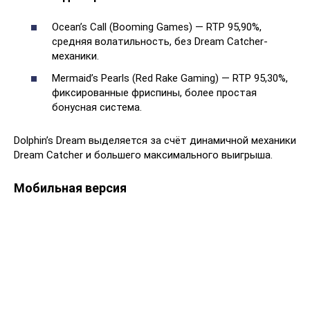
Ocean’s Call (Booming Games) — RTP 95,90%,
средняя волатильность, без Dream Catcher-
механики.
Mermaid’s Pearls (Red Rake Gaming) — RTP 95,30%,
фиксированные фриспины, более простая
бонусная система.
Dolphin’s Dream выделяется за счёт динамичной механики
Dream Catcher и большего максимального выигрыша.
Мобильная версия