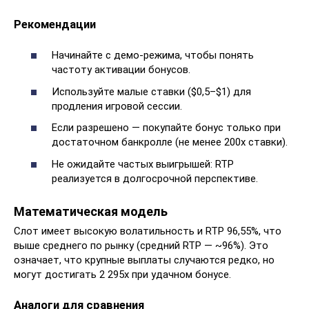
Рекомендации
Начинайте с демо-режима, чтобы понять
частоту активации бонусов.
Используйте малые ставки ($0,5–$1) для
продления игровой сессии.
Если разрешено — покупайте бонус только при
достаточном банкролле (не менее 200x ставки).
Не ожидайте частых выигрышей: RTP
реализуется в долгосрочной перспективе.
Математическая модель
Слот имеет высокую волатильность и RTP 96,55%, что
выше среднего по рынку (средний RTP — ~96%). Это
означает, что крупные выплаты случаются редко, но
могут достигать 2 295x при удачном бонусе.
Аналоги для сравнения