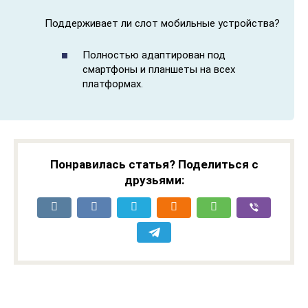
Поддерживает ли слот мобильные устройства?
Полностью адаптирован под
смартфоны и планшеты на всех
платформах.
Понравилась статья? Поделиться с
друзьями: