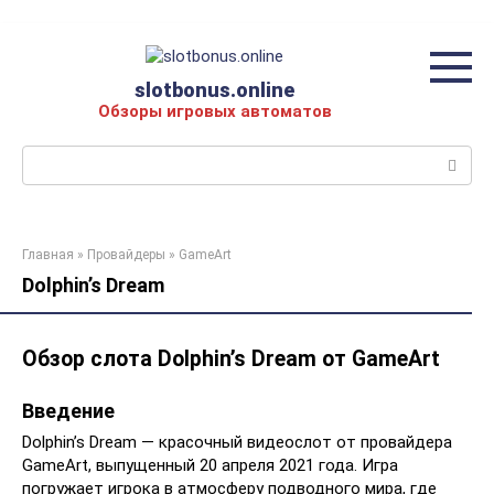
Сайт носит исключительно информационный характер, не содержит
Перейти
ссылок на онлайн-казино и не организует игры на деньги. Для связи
к
воспользуйтесь электронной почтой: slotbonus@mail.ru
контенту
slotbonus.online
Обзоры игровых автоматов
Поиск:
Главная
»
Провайдеры
»
GameArt
Dolphin’s Dream
Обзор слота Dolphin’s Dream от GameArt
Введение
Dolphin’s Dream — красочный видеослот от провайдера
GameArt, выпущенный 20 апреля 2021 года. Игра
погружает игрока в атмосферу подводного мира, где