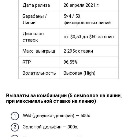
Дата релиза
20 апреля 2021 г.
Барабаны /
5×4 / 50
Линии
фиксированных линий
Диапазон
от $0,50 до $50 за спин
ставок
Макс. выигрыш
2 295x ставки
RTP
96,55%
Волатильность
Высокая (High)
Выплаты за комбинации (5 символов на линии,
при максимальной ставке на линию)
Wild (девушка-дельфин) — 500x.
Золотой дельфин — 300x.