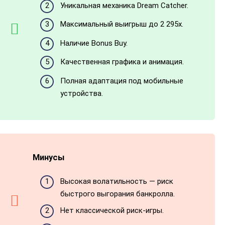
Уникальная механика Dream Catcher.
Максимальный выигрыш до 2 295x.
Наличие Bonus Buy.
Качественная графика и анимация.
Полная адаптация под мобильные
устройства.
Минусы
Высокая волатильность — риск
быстрого выгорания банкролла.
Нет классической риск-игры.