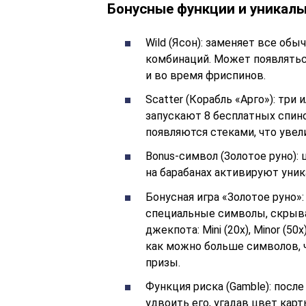
Бонусные функции и уникал
Wild (Ясон): заменяет все о
комбинаций. Может появляться 
и во время фриспинов.
Scatter (Корабль «Арго»): три
запускают 8 бесплатных спин
появляются стеками, что уве
Bonus-символ (Золотое руно):
на барабанах активируют уник
Бонусная игра «Золотое руно»:
специальные символы, скрыв
джекпота: Mini (20x), Minor (5
как можно больше символов, 
призы.
Функция риска (Gamble): пос
удвоить его, угадав цвет кар