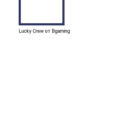
Lucky Crew от Bgaming