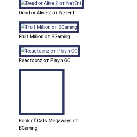
Dead or Alive 2 от NetEnt
Fruit Million от BGaming
Reactoonz от Play’n GO
Book of Cats Megaways от
BGaming