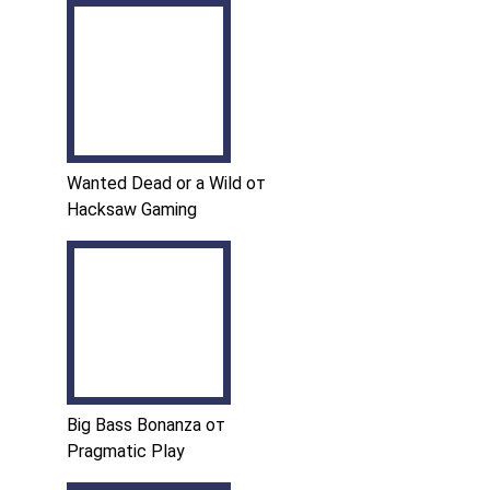
Wanted Dead or a Wild от
Hacksaw Gaming
Big Bass Bonanza от
Pragmatic Play