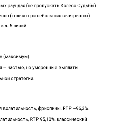
ых раундах (не пропускать Колесо Судьбы).
енно (только при небольших выигрышах).
все 5 линий.
% (максимум).
я — частые, но умеренные выплаты.
ьной стратегии.
ая волатильность, фриспины, RTP ~96,3%.
олатильность, RTP 95,10%, классический