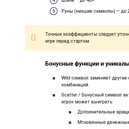
Шлем — до 40×.
Руны (низшие символы) — до 
Точные коэффициенты следует уточн
игре перед стартом.
Бонусные функции и уникал
Wild-символ: заменяет друг
комбинаций.
Scatter / Бонусный символ: ак
игрок может выиграть:
Дополнительные враще
Мгновенные денежные