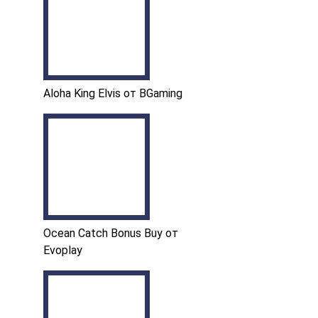
Aloha King Elvis от BGaming
Ocean Catch Bonus Buy от
Evoplay