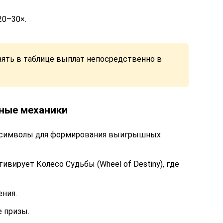
20–30×.
ять в таблице выплат непосредственно в
ьные механики
ие символы для формирования выигрышных
тивирует Колесо Судьбы (Wheel of Destiny), где
ния.
 призы.