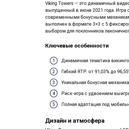
Viking Towers — это динамичный видео
выпущенный в июне 2021 года. Игра 
современными бонусными механикам
выполнен в формате 3×3 с 5 фиксиро
выбором для поклонников лаконичног
Ключевые особенности
Динамичная тематика викинго
Гибкий RTP: от 91,03% до 96,5
Уникальная бонусная механика
Риск-игра с удвоением выигр
Полная адаптация под мобиль
Дизайн и атмосфера