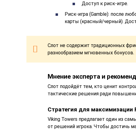
Доступ к риск-игре.
Риск-игра (Gamble): после лю
карты (красный/черный). Дост
Слот не содержит традиционных фри
разнообразием мгновенных бонусов.
Мнение эксперта и рекомен
Слот подойдёт тем, кто ценит контр
тактические решения ради повышени
Стратегия для максимизации 
Viking Towers предлагает один из с
от решений игрока. Чтобы достичь ма