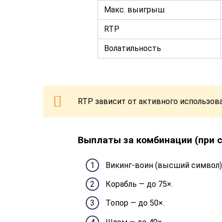
Макс. выигрыш
RTP
Волатильность
RTP зависит от активного использова
Выплаты за комбинации (при с
Викинг-воин (высший символ) 
Корабль — до 75×.
Топор — до 50×.