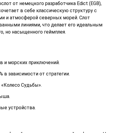
слот от немецкого разработчика Edict (EGB),
сочетает в себе классическую структуру с
и и атмосферой северных морей. Слот
ванными линиями, что делает его идеальным
о, но насыщенного геймплея.
в и морских приключений.
5% в зависимости от стратегии.
 «Колесо Судьбы».
ыша.
ные устройства.