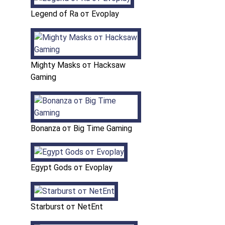
Legend of Ra от Evoplay
Mighty Masks от Hacksaw
Gaming
Bonanza от Big Time Gaming
Egypt Gods от Evoplay
Starburst от NetEnt