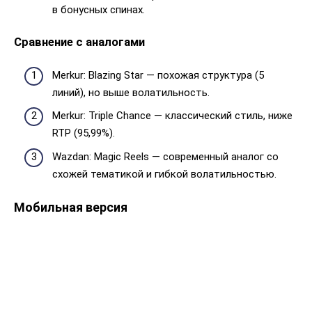
в бонусных спинах.
Сравнение с аналогами
Merkur: Blazing Star — похожая структура (5
линий), но выше волатильность.
Merkur: Triple Chance — классический стиль, ниже
RTP (95,99%).
Wazdan: Magic Reels — современный аналог со
схожей тематикой и гибкой волатильностью.
Мобильная версия