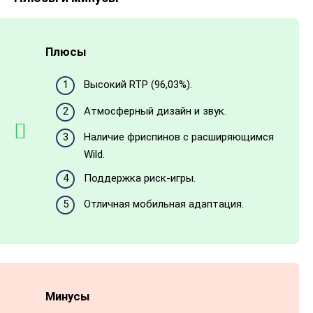
Плюсы
Высокий RTP (96,03%).
Атмосферный дизайн и звук.
Наличие фриспинов с расширяющимся
Wild.
Поддержка риск-игры.
Отличная мобильная адаптация.
Минусы