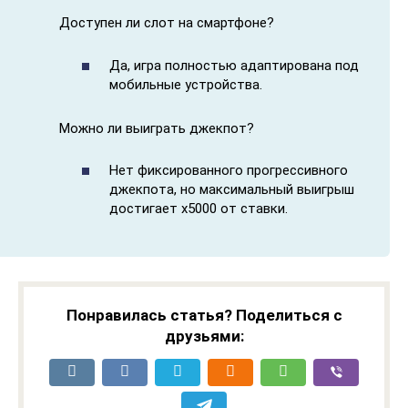
Доступен ли слот на смартфоне?
Да, игра полностью адаптирована под
мобильные устройства.
Можно ли выиграть джекпот?
Нет фиксированного прогрессивного
джекпота, но максимальный выигрыш
достигает x5000 от ставки.
Понравилась статья? Поделиться с
друзьями: