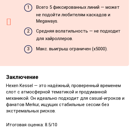
Всего 5 фиксированных линий — может
не подойти любителям каскадов и
Megaways.
Средняя волатильность — не подходит
для хайроллеров.
Макс. выигрыш ограничен (x5000).
Заключение
Hexen Kessel — это надёжный, проверенный временем
слот с атмосферной тематикой и продуманной
механикой. Он идеально подходит для casual-игроков и
фанатов Merkur, ищущих стабильные сессии без
экстремальных рисков.
Итоговая оценка: 8.5/10