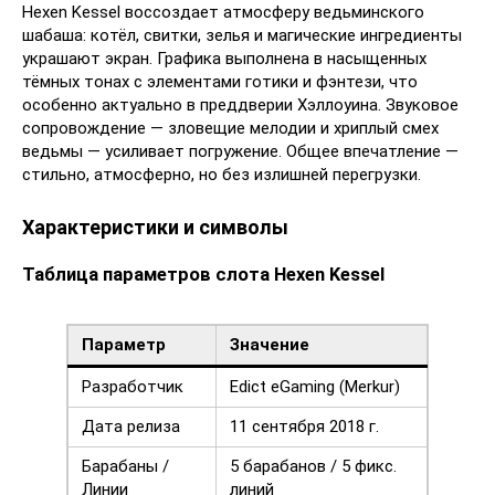
Hexen Kessel воссоздает атмосферу ведьминского
шабаша: котёл, свитки, зелья и магические ингредиенты
украшают экран. Графика выполнена в насыщенных
тёмных тонах с элементами готики и фэнтези, что
особенно актуально в преддверии Хэллоуина. Звуковое
сопровождение — зловещие мелодии и хриплый смех
ведьмы — усиливает погружение. Общее впечатление —
стильно, атмосферно, но без излишней перегрузки.
Характеристики и символы
Таблица параметров слота Hexen Kessel
Параметр
Значение
Разработчик
Edict eGaming (Merkur)
Дата релиза
11 сентября 2018 г.
Барабаны /
5 барабанов / 5 фикс.
Линии
линий