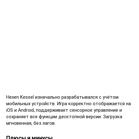
Hexen Kessel изначально разрабатывался с учётом
мобильных устройств. Игра корректно отображается на
iOS и Android, поддерживает сенсорное управление и
сохраняет все функции десктопной версии. Загрузка
мгновенная, без лагов.
Плюсы и минусы