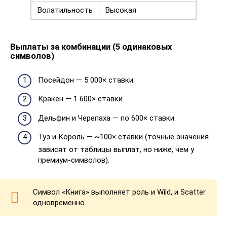
Волатильность
Высокая
Выплаты за комбинации (5 одинаковых
символов)
Посейдон — 5 000× ставки.
Кракен — 1 600× ставки.
Дельфин и Черепаха — по 600× ставки.
Туз и Король — ~100× ставки (точные значения
зависят от таблицы выплат, но ниже, чем у
премиум-символов).
Символ «Книга» выполняет роль и Wild, и Scatter
одновременно.