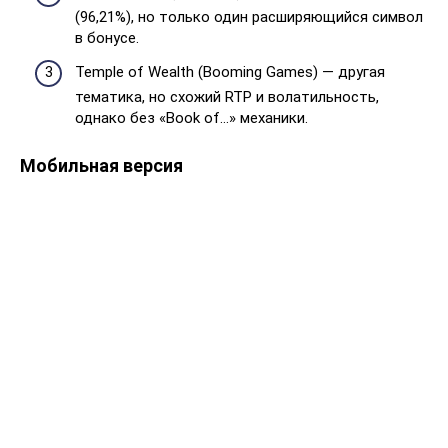
(96,21%), но только один расширяющийся символ
в бонусе.
Temple of Wealth (Booming Games) — другая
тематика, но схожий RTP и волатильность,
однако без «Book of…» механики.
Мобильная версия