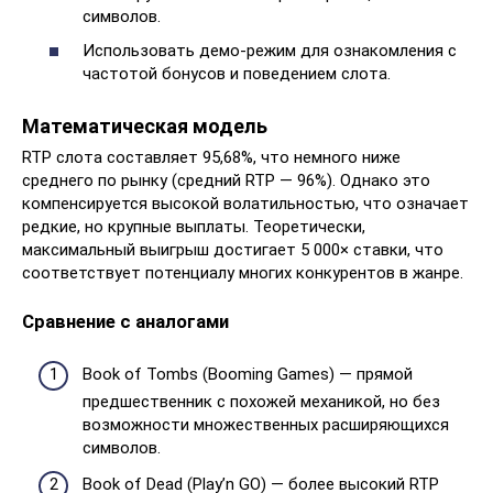
символов.
Использовать демо-режим для ознакомления с
частотой бонусов и поведением слота.
Математическая модель
RTP слота составляет 95,68%, что немного ниже
среднего по рынку (средний RTP — 96%). Однако это
компенсируется высокой волатильностью, что означает
редкие, но крупные выплаты. Теоретически,
максимальный выигрыш достигает 5 000× ставки, что
соответствует потенциалу многих конкурентов в жанре.
Сравнение с аналогами
Book of Tombs (Booming Games) — прямой
предшественник с похожей механикой, но без
возможности множественных расширяющихся
символов.
Book of Dead (Play’n GO) — более высокий RTP