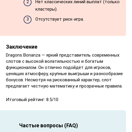
Нет классических линий выплат (только
кластеры).
Отсутствует риск-игра.
Заключение
Dragons Bonanza — яркий представитель современных
слотов с высокой волатильностью и богатым
функционалом. Он отлично подойдёт для игроков,
ценящих атмосферу, крупные выигрыши и разнообразие
бонусов. Несмотря на рискованный характер, слот
предлагает честную математику и прозрачные правила.
Итоговый рейтинг: 8.5/10
Частые вопросы (FAQ)