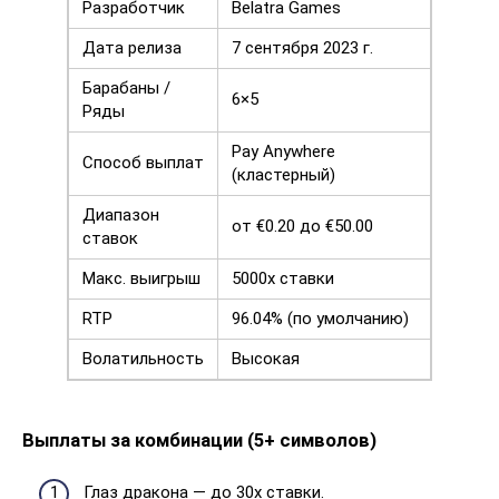
Разработчик
Belatra Games
Дата релиза
7 сентября 2023 г.
Барабаны /
6×5
Ряды
Pay Anywhere
Способ выплат
(кластерный)
Диапазон
от €0.20 до €50.00
ставок
Макс. выигрыш
5000x ставки
RTP
96.04% (по умолчанию)
Волатильность
Высокая
Выплаты за комбинации (5+ символов)
Глаз дракона — до 30x ставки.