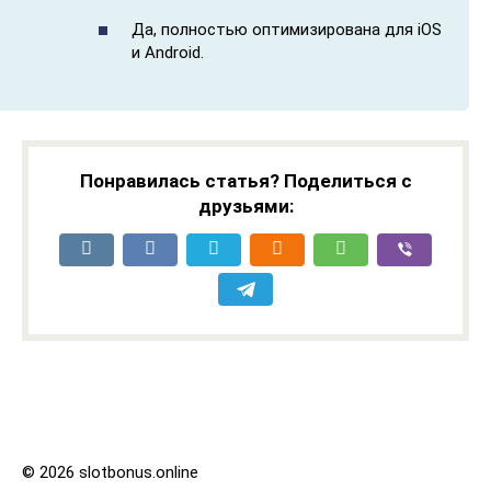
Да, полностью оптимизирована для iOS
и Android.
Понравилась статья? Поделиться с
друзьями:
© 2026 slotbonus.online