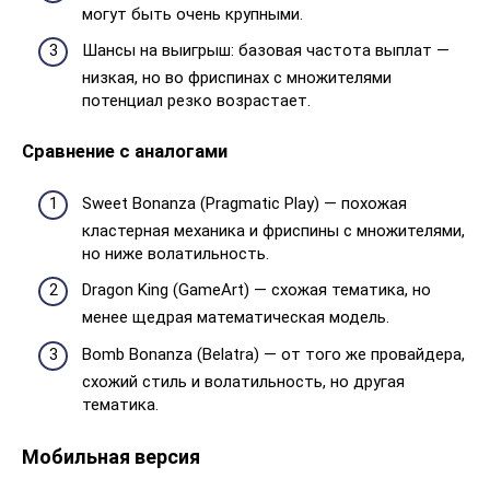
могут быть очень крупными.
Шансы на выигрыш: базовая частота выплат —
низкая, но во фриспинах с множителями
потенциал резко возрастает.
Сравнение с аналогами
Sweet Bonanza (Pragmatic Play) — похожая
кластерная механика и фриспины с множителями,
но ниже волатильность.
Dragon King (GameArt) — схожая тематика, но
менее щедрая математическая модель.
Bomb Bonanza (Belatra) — от того же провайдера,
схожий стиль и волатильность, но другая
тематика.
Мобильная версия