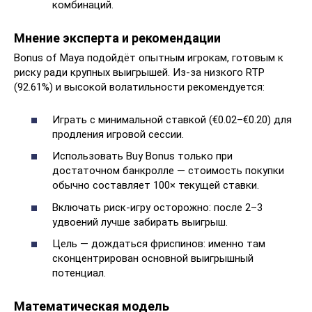
комбинаций.
Мнение эксперта и рекомендации
Bonus of Maya подойдёт опытным игрокам, готовым к
риску ради крупных выигрышей. Из-за низкого RTP
(92.61%) и высокой волатильности рекомендуется:
Играть с минимальной ставкой (€0.02–€0.20) для
продления игровой сессии.
Использовать Buy Bonus только при
достаточном банкролле — стоимость покупки
обычно составляет 100× текущей ставки.
Включать риск-игру осторожно: после 2–3
удвоений лучше забирать выигрыш.
Цель — дождаться фриспинов: именно там
сконцентрирован основной выигрышный
потенциал.
Математическая модель