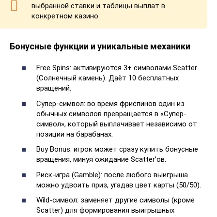
выбранной ставки и таблицы выплат в
конкретном казино.
Бонусные функции и уникальные механики
Free Spins: активируются 3+ символами Scatter
(Солнечный камень). Даёт 10 бесплатных
вращений.
Супер-символ: во время фриспинов один из
обычных символов превращается в «Супер-
символ», который выплачивает независимо от
позиции на барабанах.
Buy Bonus: игрок может сразу купить бонусные
вращения, минуя ожидание Scatter’ов.
Риск-игра (Gamble): после любого выигрыша
можно удвоить приз, угадав цвет карты (50/50).
Wild-символ: заменяет другие символы (кроме
Scatter) для формирования выигрышных