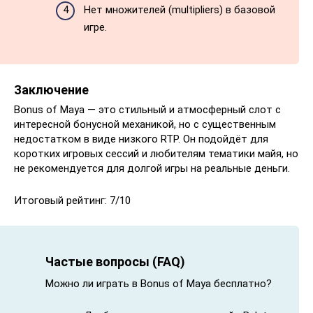
Нет множителей (multipliers) в базовой
игре.
Заключение
Bonus of Maya — это стильный и атмосферный слот с
интересной бонусной механикой, но с существенным
недостатком в виде низкого RTP. Он подойдёт для
коротких игровых сессий и любителям тематики майя, но
не рекомендуется для долгой игры на реальные деньги.
Итоговый рейтинг: 7/10
Частые вопросы (FAQ)
Можно ли играть в Bonus of Maya бесплатно?