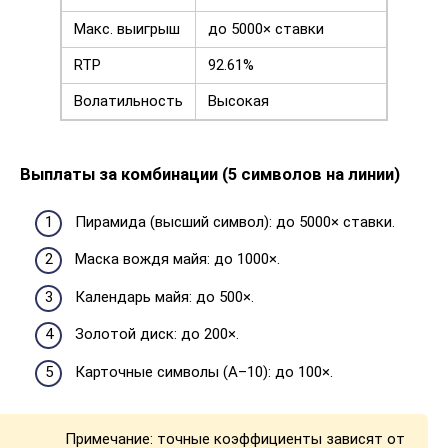
Макс. выигрыш
до 5000× ставки
RTP
92.61%
Волатильность
Высокая
Выплаты за комбинации (5 символов на линии)
Пирамида (высший символ): до 5000× ставки.
Маска вождя майя: до 1000×.
Календарь майя: до 500×.
Золотой диск: до 200×.
Карточные символы (A–10): до 100×.
Примечание: точные коэффициенты зависят от