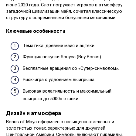
июне 2020 года. Слот погружает игроков в атмосферу
загадочной цивилизации майя, сочетая классическую
структуру с современными бонусными механиками.
Ключевые особенности
Тематика: древние майя и ацтеки.
Функция покупки бонуса (Buy Bonus).
Бесплатные вращения со «Супер-символом».
Риск-игра с удвоением выигрыша.
Высокая волатильность и максимальный
выигрыш до 5000× ставки.
Дизайн и атмосфера
Bonus of Maya оформлен в насыщенных зелёных и
золотистых тонах, характерных для джунглей
Центральной Америки. Символы включают пирамиды,