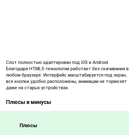
Слот полностью адаптирован под iOS и Android.
Благодаря HTML5-технологии работает без скачивания в
любом браузере. Интерфейс масштабируется под экран,
все кнопки удобно расположены, анимации не тормозят
даже на старых устройствах.
Плюсы и минусы
Плюсы