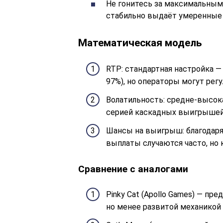
Не гонитесь за максимальным
стабильно выдаёт умеренные
Математическая модель
RTP: стандартная настройка —
97%), но операторы могут рег
Волатильность: средне-высок
серией каскадных выигрышей
Шансы на выигрыш: благодаря
выплаты случаются часто, но
Сравнение с аналогами
Pinky Cat (Apollo Games) — пр
но менее развитой механикой