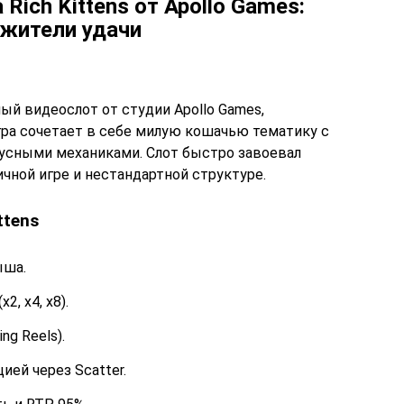
Rich Kittens от Apollo Games:
жители удачи
ьный видеослот от студии Apollo Games,
гра сочетает в себе милую кошачью тематику с
сными механиками. Слот быстро завоевал
чной игре и нестандартной структуре.
ttens
ыша.
, x4, x8).
g Reels).
ей через Scatter.