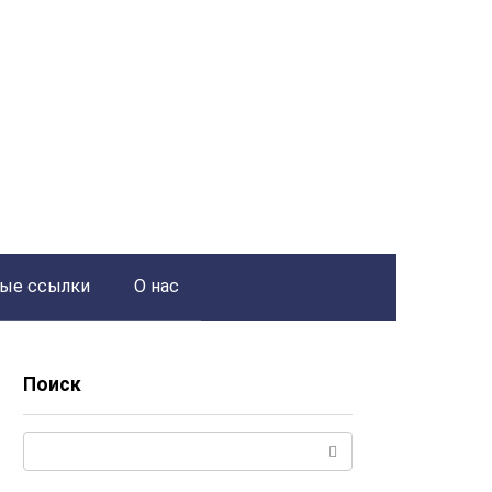
и воспользуйтесь электронной почтой: slotbonus@mail.ru
ые ссылки
О нас
Поиск
Поиск: