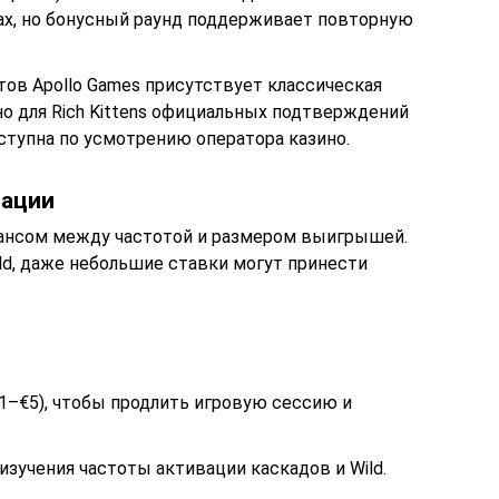
ах, но бонусный раунд поддерживает повторную
тов Apollo Games присутствует классическая
 но для Rich Kittens официальных подтверждений
оступна по усмотрению оператора казино.
дации
балансом между частотой и размером выигрышей.
ld, даже небольшие ставки могут принести
€1–€5), чтобы продлить игровую сессию и
зучения частоты активации каскадов и Wild.