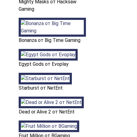
Mighty Masks от Hacksaw
Gaming
Bonanza от Big Time Gaming
Egypt Gods от Evoplay
Starburst от NetEnt
Dead or Alive 2 от NetEnt
Fruit Million от BGaming