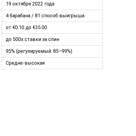
19 октября 2022 года
4 барабана / 81 способ выигрыша
от €0.10 до €35.00
до 500x ставки за спин
95% (регулируемый: 85–99%)
Средне-высокая