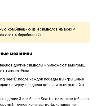
ную комбинацию из 4 символов на всех 4
ак слот 4-барабанный).
ьные механики
): заменяют другие символы и умножают выигрыш
 от типа котёнка.
ng Reels): после каждой победы выигрышные
адают сверху, создавая цепочки выигрышей в
 выпадении 3 или более Scatter-символов (обычно
короны). Точное количество фриспинов не