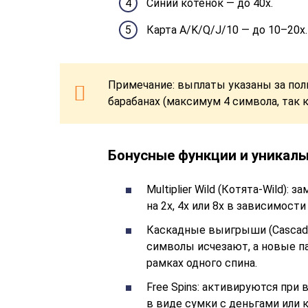
Синий котёнок — до 40x.
Карта A/K/Q/J/10 — до 10–20x.
Примечание: выплаты указаны за пол
барабанах (максимум 4 символа, так к
Бонусные функции и уникал
Multiplier Wild (Котята-Wild
на 2x, 4x или 8x в зависимости
Каскадные выигрыши (Cascadi
символы исчезают, а новые п
рамках одного спина.
Free Spins: активируются при
в виде сумки с деньгами или 