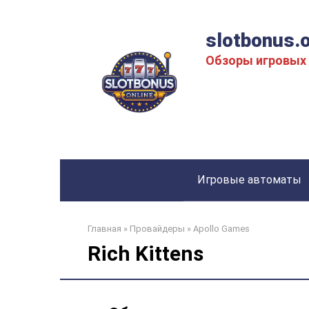
Сайт носит исключительно информационный характер, не 
Перейти
slotbonus.o
к
контенту
Обзоры игровых
Игровые автоматы
Главная
»
Провайдеры
»
Apollo Games
Rich Kittens