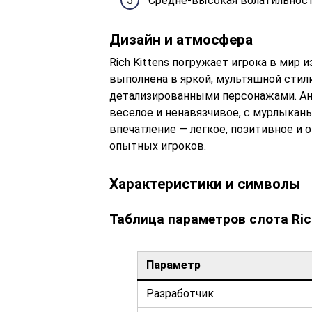
Средне-высокая волатильност
Дизайн и атмосфера
Rich Kittens погружает игрока в мир
выполнена в яркой, мультяшной сти
детализированными персонажами. Ан
веселое и ненавязчивое, с мурлыкан
впечатление — легкое, позитивное и о
опытных игроков.
Характеристики и символы
Таблица параметров слота Rich
Параметр
Разработчик