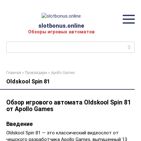
Сайт носит исключительно информационный характер, не содержит
Перейти
ссылок на онлайн-казино и не организует игры на деньги. Для связи
к
воспользуйтесь электронной почтой: slotbonus@mail.ru
контенту
slotbonus.online
Обзоры игровых автоматов
Поиск:
Главная
»
Провайдеры
»
Apollo Games
Oldskool Spin 81
Обзор игрового автомата Oldskool Spin 81
от Apollo Games
Введение
Oldskool Spin 81 — это классический видеослот от
чешского разработчика Apollo Games, выпущенный 13