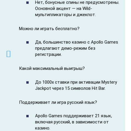
Нет, бонусные спины не предусмотрены.
Основной акцент — на Wild-
мультипликаторы и джекпот.
Можно ли играть бесплатно?
Да, большинство казино с Apollo Games
предлагают демо-режим без
регистрации.
Какой максимальный выигрыш?
До 1000x ставки при активации Mystery
Jackpot через 15 символов Hit Bar.
Поддерживает ли игра русский язык?
Apollo Games поддерживает 21 язык,
включая русский, в зависимости от
казино.