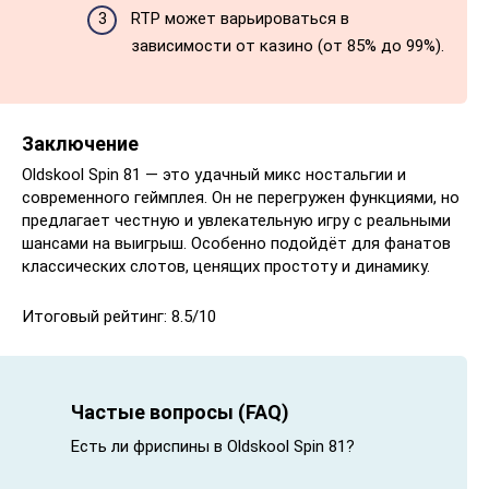
RTP может варьироваться в
зависимости от казино (от 85% до 99%).
Заключение
Oldskool Spin 81 — это удачный микс ностальгии и
современного геймплея. Он не перегружен функциями, но
предлагает честную и увлекательную игру с реальными
шансами на выигрыш. Особенно подойдёт для фанатов
классических слотов, ценящих простоту и динамику.
Итоговый рейтинг: 8.5/10
Частые вопросы (FAQ)
Есть ли фриспины в Oldskool Spin 81?