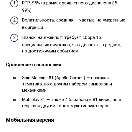
RTP: 95% (в рамках заявленного диапазона 85–
99%).
Волатильность: средняя — частые, но умеренные
выигрыши.
Шансы на джекпот: требует сбора 15
специальных символов, что делает его редким,
но достижимым событием.
Сравнение с аналогами
Spin Machine 81 (Apollo Games) — похожая
тематика, но с другим набором символов и
механиками.
Multiplay 81 — также 4 барабана и 81 линия, но с
respins и другим типом мультипликаторов.
Мобильная версия