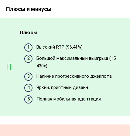
Плюсы и минусы
Плюсы
Высокий RTP (96,41%).
Большой максимальный выигрыш (15
430x).
Наличие прогрессивного джекпота.
Яркий, приятный дизайн.
Полная мобильная адаптация.