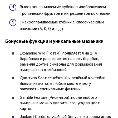
Высокооплачиваемые кубики с изображением
тропических фруктов и ингредиентов коктейлей.
Низкооплачиваемые кубики с классическими
значками (A, K, Q и т.д.).
Бонусные функции и уникальные механики
Expanding Wild (Тотем): появляется на 2–4
барабанах и расширяется на весь барабан,
заменяя другие символы для формирования
выигрышных комбинаций.
Два типа Scatter: жёлтый и зелёный коктейли.
Выплачиваются в любом месте и могут
запускать специальные функции.
Gamble Feature (Риск-игра): после любого
выигрыша можно удвоить его, угадав цвет
карты.
Jackpot Cards: случайный бонус, в котором игрок