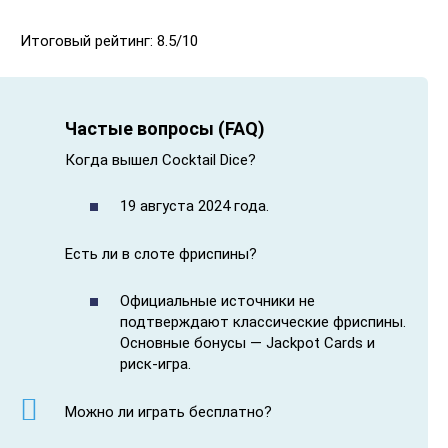
Итоговый рейтинг: 8.5/10
Частые вопросы (FAQ)
Когда вышел Cocktail Dice?
19 августа 2024 года.
Есть ли в слоте фриспины?
Официальные источники не
подтверждают классические фриспины.
Основные бонусы — Jackpot Cards и
риск-игра.
Можно ли играть бесплатно?