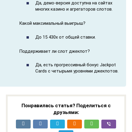
Да, демо-версия доступна на сайтах
многих казино и агрегаторов слотов.
Какой максимальный выигрыш?
До 15 430x от общей ставки.
Поддерживает ли слот джекпот?
Да, есть прогрессивный бонус Jackpot
Cards с четырьмя уровнями джекпотов.
Понравилась статья? Поделиться с
друзьями: