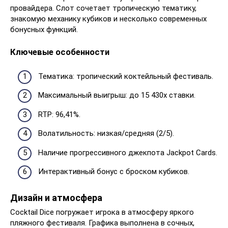
провайдера. Слот сочетает тропическую тематику,
знакомую механику кубиков и несколько современных
бонусных функций.
Ключевые особенности
Тематика: тропический коктейльный фестиваль.
Максимальный выигрыш: до 15 430x ставки.
RTP: 96,41%.
Волатильность: низкая/средняя (2/5).
Наличие прогрессивного джекпота Jackpot Cards.
Интерактивный бонус с броском кубиков.
Дизайн и атмосфера
Cocktail Dice погружает игрока в атмосферу яркого
пляжного фестиваля. Графика выполнена в сочных,