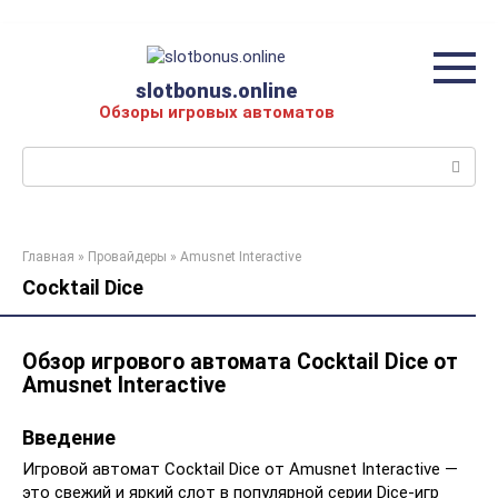
Сайт носит исключительно информационный характер, не содержит
Перейти
ссылок на онлайн-казино и не организует игры на деньги. Для связи
к
воспользуйтесь электронной почтой: slotbonus@mail.ru
контенту
slotbonus.online
Обзоры игровых автоматов
Поиск:
Главная
»
Провайдеры
»
Amusnet Interactive
Cocktail Dice
Обзор игрового автомата Cocktail Dice от
Amusnet Interactive
Введение
Игровой автомат Cocktail Dice от Amusnet Interactive —
это свежий и яркий слот в популярной серии Dice-игр