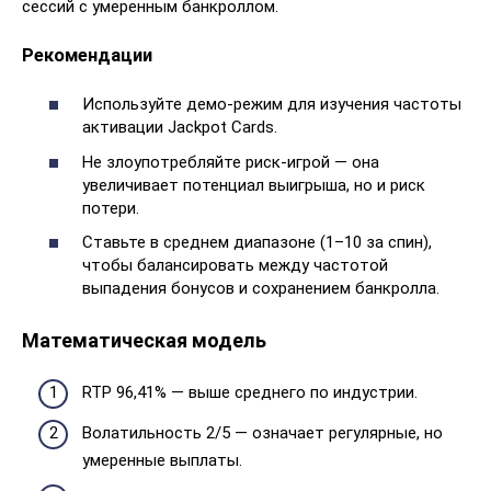
сессий с умеренным банкроллом.
Рекомендации
Используйте демо-режим для изучения частоты
активации Jackpot Cards.
Не злоупотребляйте риск-игрой — она
увеличивает потенциал выигрыша, но и риск
потери.
Ставьте в среднем диапазоне (1–10 за спин),
чтобы балансировать между частотой
выпадения бонусов и сохранением банкролла.
Математическая модель
RTP 96,41% — выше среднего по индустрии.
Волатильность 2/5 — означает регулярные, но
умеренные выплаты.