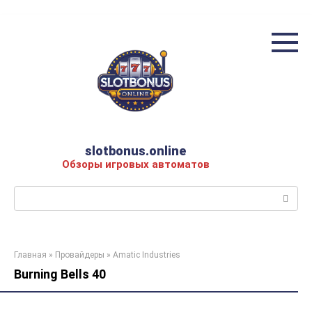
Сайт носит исключительно информационный характер, не содержит
Перейти
ссылок на онлайн-казино и не организует игры на деньги. Для связи
к
воспользуйтесь электронной почтой: slotbonus@mail.ru
контенту
slotbonus.online
Обзоры игровых автоматов
Поиск:
Главная
»
Провайдеры
»
Amatic Industries
Burning Bells 40