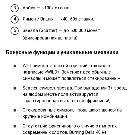
Арбуз — ~100x ставки.
Лимон / Вишня — ~40–60x ставки.
Звезда (Scatter) — до 500 000 монет
(фиксированная выплата).
Бонусные функции и уникальные механики
Wild-символ: золотой горящий колокол с
надписью «WILD». Заменяет все обычные
символы и может появляться стекированным.
Scatter-символ: звезда. При выпадении 3+ звёзд
на любом месте поля активируется
гарантированная выплата (не фриспины!).
Стекированные символы: повышают шансы на
крупные комбинации.
Отсутствие фриспинов: в отличие от многих
современных слотов, Burning Bells 40 не