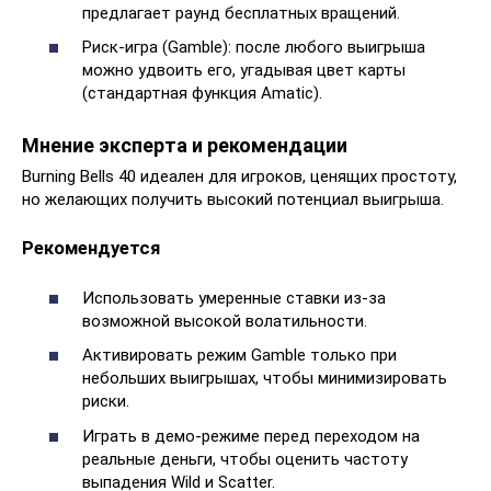
предлагает раунд бесплатных вращений.
Риск-игра (Gamble): после любого выигрыша
можно удвоить его, угадывая цвет карты
(стандартная функция Amatic).
Мнение эксперта и рекомендации
Burning Bells 40 идеален для игроков, ценящих простоту,
но желающих получить высокий потенциал выигрыша.
Рекомендуется
Использовать умеренные ставки из-за
возможной высокой волатильности.
Активировать режим Gamble только при
небольших выигрышах, чтобы минимизировать
риски.
Играть в демо-режиме перед переходом на
реальные деньги, чтобы оценить частоту
выпадения Wild и Scatter.