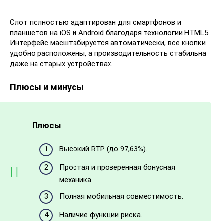
Слот полностью адаптирован для смартфонов и
планшетов на iOS и Android благодаря технологии HTML5.
Интерфейс масштабируется автоматически, все кнопки
удобно расположены, а производительность стабильна
даже на старых устройствах.
Плюсы и минусы
Плюсы
Высокий RTP (до 97,63%).
Простая и проверенная бонусная
механика.
Полная мобильная совместимость.
Наличие функции риска.