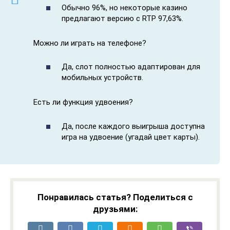
Обычно 96%, но некоторые казино
предлагают версию с RTP 97,63%.
Можно ли играть на телефоне?
Да, слот полностью адаптирован для
мобильных устройств.
Есть ли функция удвоения?
Да, после каждого выигрыша доступна
игра на удвоение (угадай цвет карты).
Понравилась статья? Поделиться с
друзьями: