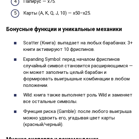
Папирус — x75.
Карты (A, K, Q, J, 10) — x50–x25.
Бонусные функции и уникальные механики
Scatter (Книга): выпадает на любых барабанах. 3+
книги активируют 10 фриспинов.
Expanding Symbol: перед началом фриспинов
случайный символ становится расширяющимся —
он может заполнить целый барабан и
формировать выигрышные комбинации в любом
положении.
Wild: книга также выполняет роль Wild и заменяет
все остальные символы.
Функция риска (Gamble): после любого выигрыша
можно удвоить его, угадывая цвет карты
(красный/черный).