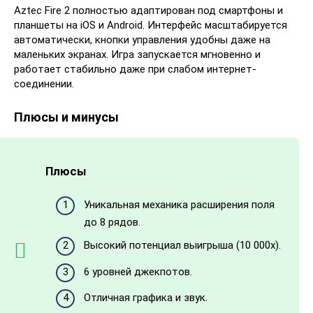
Aztec Fire 2 полностью адаптирован под смартфоны и
планшеты на iOS и Android. Интерфейс масштабируется
автоматически, кнопки управления удобны даже на
маленьких экранах. Игра запускается мгновенно и
работает стабильно даже при слабом интернет-
соединении.
Плюсы и минусы
Плюсы
Уникальная механика расширения поля
до 8 рядов.
Высокий потенциал выигрыша (10 000x).
6 уровней джекпотов.
Отличная графика и звук.