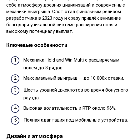
себе атмосферу древних цивилизаций и современные
механики выигрыша. Слот стал финальным релизом
разработчика в 2023 году и сразу привлёк внимание
благодаря уникальной системе расширения поля и
высокому потенциалу выплат.
Ключевые особенности
Механика Hold and Win Multi с расширяемым
полем до 8 рядов.
Максимальный выигрыш — до 10 000x ставки.
Шесть уровней джекпотов во время бонусного
раунда.
Высокая волатильность и RTP около 96%.
Полная адаптация под мобильные устройства.
Дизайн и атмосфера