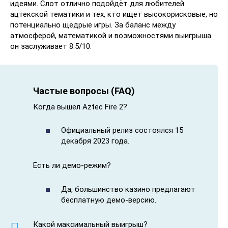
идеями. Слот отлично подойдёт для любителей
ацтекской тематики и тех, кто ищет высокорисковые, но
потенциально щедрые игры. За баланс между
атмосферой, математикой и возможностями выигрыша
он заслуживает 8.5/10.
Частые вопросы (FAQ)
Когда вышел Aztec Fire 2?
Официальный релиз состоялся 15
декабря 2023 года.
Есть ли демо-режим?
Да, большинство казино предлагают
бесплатную демо-версию.
Какой максимальный выигрыш?