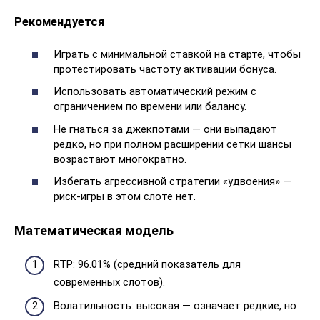
Рекомендуется
Играть с минимальной ставкой на старте, чтобы
протестировать частоту активации бонуса.
Использовать автоматический режим с
ограничением по времени или балансу.
Не гнаться за джекпотами — они выпадают
редко, но при полном расширении сетки шансы
возрастают многократно.
Избегать агрессивной стратегии «удвоения» —
риск-игры в этом слоте нет.
Математическая модель
RTP: 96.01% (средний показатель для
современных слотов).
Волатильность: высокая — означает редкие, но