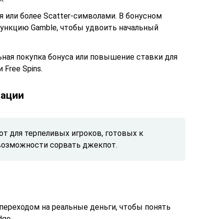
я или более Scatter-символами. В бонусном
ункцию Gamble, чтобы удвоить начальный
льная покупка бонуса или повышение ставки для
Free Spins.
дации
слот для терпеливых игроков, готовых к
возможности сорвать джекпот.
переходом на реальные деньги, чтобы понять
dge.