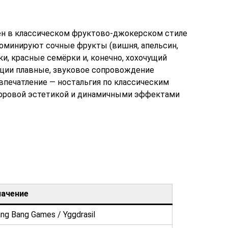
лнен в классическом фруктово-джокерском стиле
доминируют сочные фрукты (вишня, апельсин,
ки, красные семёрки и, конечно, хохочущий
ации плавные, звуковое сопровождение
 впечатление — ностальгия по классическим
ифровой эстетикой и динамичными эффектами
начение
ng Bang Games / Yggdrasil