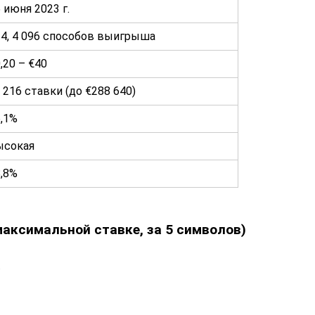
 июня 2023 г.
4, 4 096 способов выигрыша
,20 – €40
 216 ставки (до €288 640)
,1%
ысокая
,8%
аксимальной ставке, за 5 символов)
.