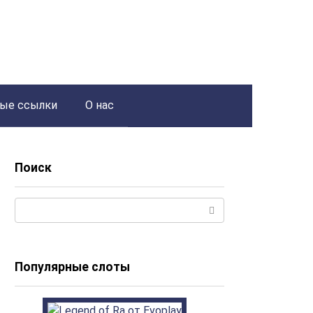
и воспользуйтесь электронной почтой: slotbonus@mail.ru
ые ссылки
О нас
Поиск
Поиск:
Популярные слоты