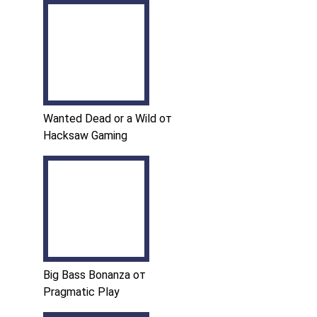
Wanted Dead or a Wild от
Hacksaw Gaming
Big Bass Bonanza от
Pragmatic Play