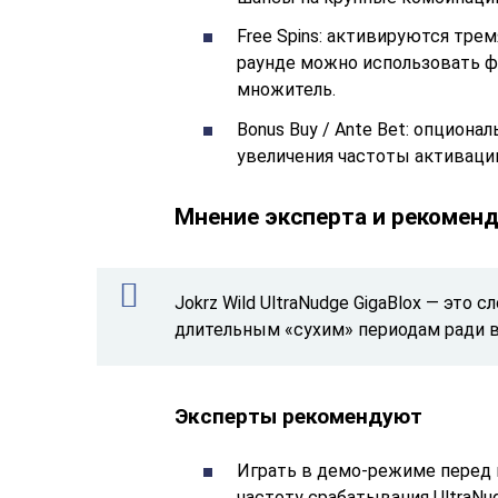
Free Spins: активируются трем
раунде можно использовать ф
множитель.
Bonus Buy / Ante Bet: опциона
увеличения частоты активации 
Мнение эксперта и рекомен
Jokrz Wild UltraNudge GigaBlox — это 
длительным «сухим» периодам ради 
Эксперты рекомендуют
Играть в демо-режиме перед 
частоту срабатывания UltraNu