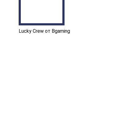
Lucky Crew от Bgaming