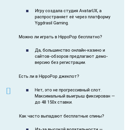
Игру создала студия AvatarUX, а
распространяет её через платформу
Yggdrasil Gaming.
Можно ли играть в HippoPop бесплатно?
Да, большинство онлайн-казино и
сайтов-обзоров предлагают демо-
версию без регистрации.
Есть ли в HippoPop джекпот?
Нет, это не прогрессивный слот.
Максимальный выигрыш фиксирован —
до 48 150x ставки.
Как часто выпадают бесплатные спины?
Из-за высокой волатильности —