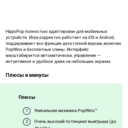
HippoPop полностью адаптирован для мобильных
устройств. Игра корректно работает на iOS и Android,
поддерживает все функции десктопной версии, включая
PopWins и бесплатные спины. Интерфейс
масштабируется автоматически, управление —
интуитивное и удобное даже на небольших экранах.
Плюсы и минусы
Плюсы
Уникальная механика PopWins™.
Очень высокий потенциал выигрыша (до