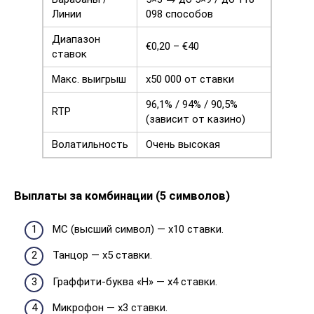
Линии
098 способов
Диапазон
€0,20 – €40
ставок
Макс. выигрыш
x50 000 от ставки
96,1% / 94% / 90,5%
RTP
(зависит от казино)
Волатильность
Очень высокая
Выплаты за комбинации (5 символов)
MC (высший символ) — x10 ставки.
Танцор — x5 ставки.
Граффити-буква «H» — x4 ставки.
Микрофон — x3 ставки.