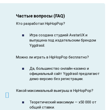
Частые вопросы (FAQ)
Кто разработал HipHopPop?
Игра создана студией AvatarUX и
выпущена под издательским брендом
Yggdrasil.
Можно ли играть в HipHopPop бесплатно?
Да, большинство онлайн-казино и
официальный сайт Yggdrasil предлагают
демо-версию без регистрации.
Какой максимальный выигрыш в HipHopPop?
Теоретический максимум — x50 000 от
общей ставки.