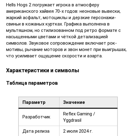
Hells Hogs 2 погружает игрока в атмосферу
американского хайвея 70-х годов: неоновые вывески,
жаркий асфальт, мотоциклы и дерзкие персонажи-
свиньи в кожаных куртках. Графика выполнена в
мультяшном, но стилизованном под ретро формате с
насыщенными цветами и чёткой детализацией
символов. Звуковое сопровождение включает рок-
мотивы, рычание моторов и звон монет при выигрышах,
что усиливает ощущение скорости и азарта.
Характеристики и символы
Таблица параметров
Параметр
Значение
Reflex Gaming /
Разработчик
Yggdrasil
Дата релиза
2 июля 2024 г.