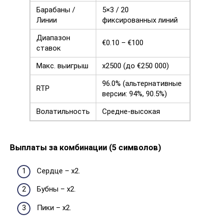
Барабаны /
5×3 / 20
Линии
фиксированных линий
Диапазон
€0.10 – €100
ставок
Макс. выигрыш
x2500 (до €250 000)
96.0% (альтернативные
RTP
версии: 94%, 90.5%)
Волатильность
Средне-высокая
Выплаты за комбинации (5 символов)
Сердце – x2.
Бубны – x2.
Пики – x2.