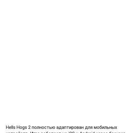
Hells Hogs 2 полностью адаптирован для мобильных