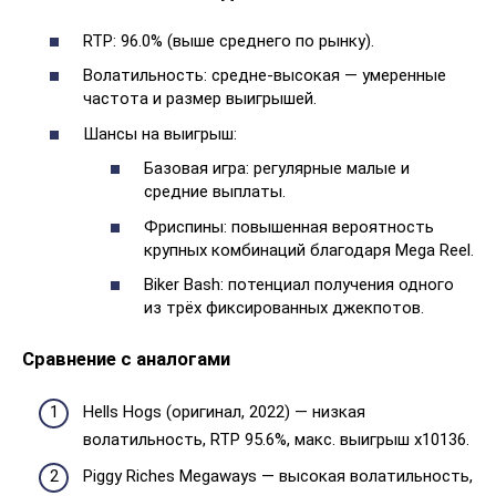
RTP: 96.0% (выше среднего по рынку).
Волатильность: средне-высокая — умеренные
частота и размер выигрышей.
Шансы на выигрыш:
Базовая игра: регулярные малые и
средние выплаты.
Фриспины: повышенная вероятность
крупных комбинаций благодаря Mega Reel.
Biker Bash: потенциал получения одного
из трёх фиксированных джекпотов.
Сравнение с аналогами
Hells Hogs (оригинал, 2022) — низкая
волатильность, RTP 95.6%, макс. выигрыш x10136.
Piggy Riches Megaways — высокая волатильность,