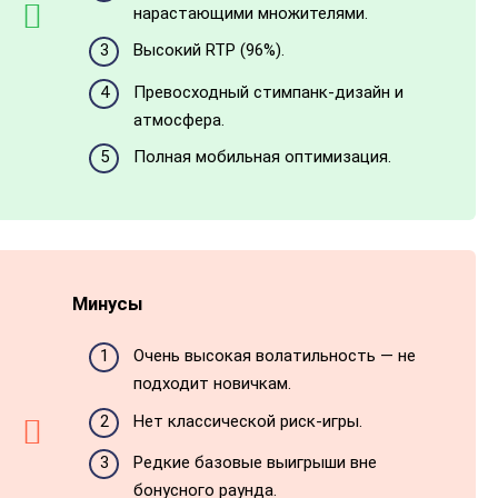
нарастающими множителями.
Высокий RTP (96%).
Превосходный стимпанк-дизайн и
атмосфера.
Полная мобильная оптимизация.
Минусы
Очень высокая волатильность — не
подходит новичкам.
Нет классической риск-игры.
Редкие базовые выигрыши вне
бонусного раунда.