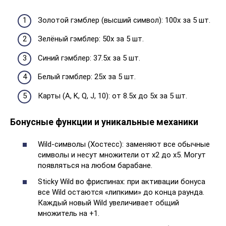
Золотой гэмблер (высший символ): 100x за 5 шт.
Зелёный гэмблер: 50x за 5 шт.
Синий гэмблер: 37.5x за 5 шт.
Белый гэмблер: 25x за 5 шт.
Карты (A, K, Q, J, 10): от 8.5x до 5x за 5 шт.
Бонусные функции и уникальные механики
Wild-символы (Хостесс): заменяют все обычные
символы и несут множители от x2 до x5. Могут
появляться на любом барабане.
Sticky Wild во фриспинах: при активации бонуса
все Wild остаются «липкими» до конца раунда.
Каждый новый Wild увеличивает общий
множитель на +1.