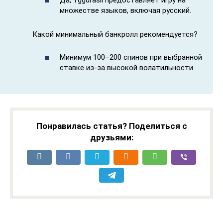
множестве языков, включая русский.
Какой минимальный банкролл рекомендуется?
Минимум 100–200 спинов при выбранной
ставке из-за высокой волатильности.
Понравилась статья? Поделиться с
друзьями: