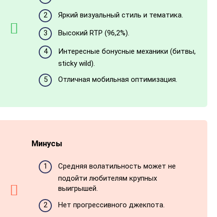
Яркий визуальный стиль и тематика.
Высокий RTP (96,2%).
Интересные бонусные механики (битвы,
sticky wild).
Отличная мобильная оптимизация.
Минусы
Средняя волатильность может не
подойти любителям крупных
выигрышей.
Нет прогрессивного джекпота.