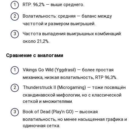
RTP: 96,2% — выше среднего.
Волатильность: средняя — баланс между
частотой и размером выигрышей.
Частота выпадения выигрышных комбинаций:
около 21,2%.
Сравнение с аналогами
Vikings Go Wild (Yggdrasil) — более простая
механика, низкая волатильность, RTP 96,3%.
Thunderstruck II (Microgaming) — тоже посвящён
скандинавской мифологии, но с классической
сеткой и множителями.
Book of Dead (Play’n GO) — высокая
волатильность, но менее насыщенная графика и
одиночная сетка.