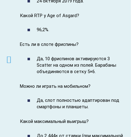
24 октября 2019 года.
Какой RTP у Age of Asgard?
96,2%.
Есть ли в слоте фриспины?
Да, 10 фриспинов активируются 3
Scatter на одном из полей. Барабаны
объединяются в сетку 5×6.
Можно ли играть на мобильном?
Да, слот полностью адаптирован под
смартфоны и планшеты.
Какой максимальный выигрыш?
До 2 444× от ставки (при максимальной