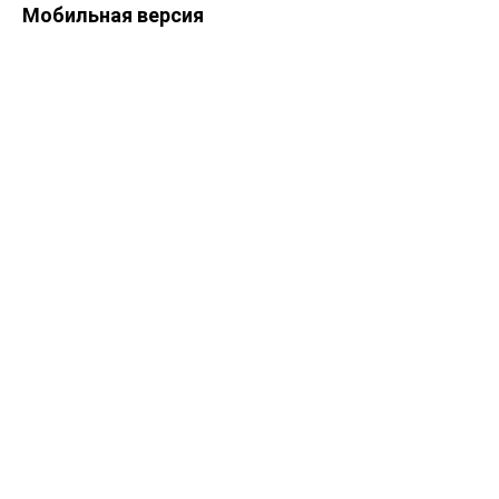
Мобильная версия