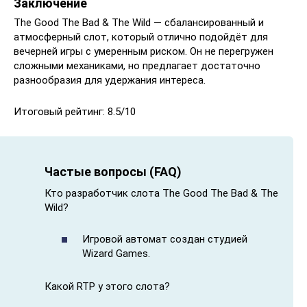
Заключение
The Good The Bad & The Wild — сбалансированный и
атмосферный слот, который отлично подойдёт для
вечерней игры с умеренным риском. Он не перегружен
сложными механиками, но предлагает достаточно
разнообразия для удержания интереса.
Итоговый рейтинг: 8.5/10
Частые вопросы (FAQ)
Кто разработчик слота The Good The Bad & The
Wild?
Игровой автомат создан студией
Wizard Games.
Какой RTP у этого слота?