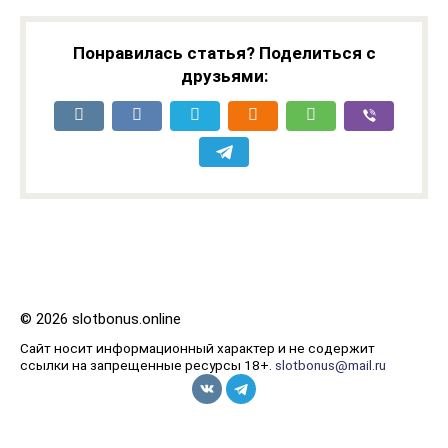
Понравилась статья? Поделиться с
друзьями:
© 2026 slotbonus.online
Сайт носит информационный характер и не содержит
ссылки на запрещенные ресурсы 18+.
slotbonus@mail.ru