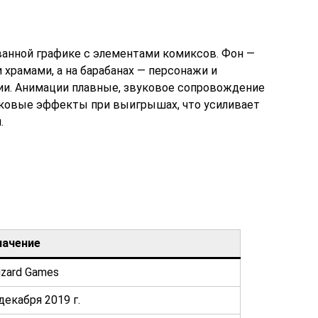
ванной графике с элементами комиксов. Фон —
храмами, а на барабанах — персонажи и
и. Анимации плавные, звуковое сопровождение
ковые эффекты при выигрышах, что усиливает
.
начение
izard Games
декабря 2019 г.