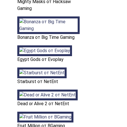
Mighty Masks от Hacksaw
Gaming
Bonanza от Big Time Gaming
Egypt Gods от Evoplay
Starburst от NetEnt
Dead or Alive 2 от NetEnt
Fruit Million от BGaming