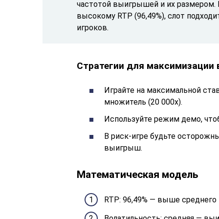
частотой выигрышей и их размером. 
высокому RTP (96,49%), слот подходи
игроков.
Стратегии для максимизации
Играйте на максимальной ста
множитель (20 000x).
Используйте режим демо, чтоб
В риск-игре будьте осторожн
выигрыш.
Математическая модель
RTP: 96,49% — выше среднего 
Волатильность: средняя — вы