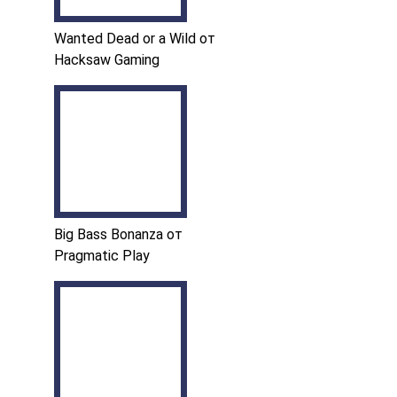
Wanted Dead or a Wild от
Hacksaw Gaming
Big Bass Bonanza от
Pragmatic Play