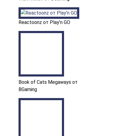
Reactoonz от Play’n GO
Book of Cats Megaways от
BGaming