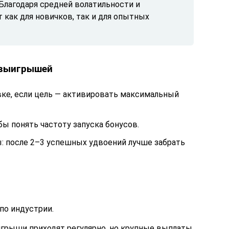
Благодаря средней волатильности и
т как для новичков, так и для опытных
 выигрышей
вке, если цель — активировать максимальный
ы понять частоту запуска бонусов.
ы: после 2–3 успешных удвоений лучше забрать
по индустрии.
игрыши приходят регулярно, но крупные выплаты