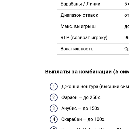
Барабаны / Линии
5 
Диапазон ставок
о
Макс. выигрыш
д
RTP (возврат игроку)
9
Волатильность
С
Выплаты за комбинации (5 си
Джонни Вентура (высший симв
Фараон — до 250x.
Анубис — до 150x.
Скарабей — до 100x.