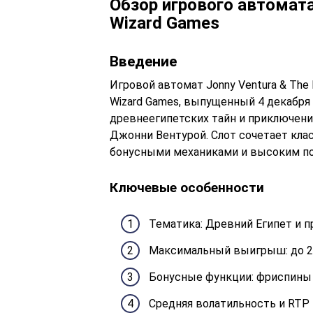
Обзор игрового автомата 
Wizard Games
Введение
Игровой автомат Jonny Ventura & The
Wizard Games, выпущенный 4 декабря 
древнеегипетских тайн и приключен
Джонни Вентурой. Слот сочетает кл
бонусными механиками и высоким п
Ключевые особенности
Тематика: Древний Египет и п
Максимальный выигрыш: до 20
Бонусные функции: фриспины 
Средняя волатильность и RTP