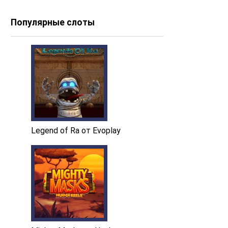
Популярные слоты
Legend of Ra от Evoplay