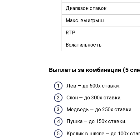
Диапазон ставок
Макс. выигрыш
RTP
Волатильность
Выплаты за комбинации (5 си
Лев — до 500x ставки.
Слон — до 300x ставки.
Медведь — до 250x ставки.
Пушка — до 150x ставки.
Кролик в шляпе — до 100x ста