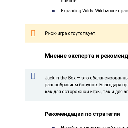
спинов.
Expanding Wilds: Wild может р
Риск-игра отсутствует.
Мнение эксперта и рекомен
Jack in the Box — это сбалансирова
разнообразием бонусов. Благодаря с
как для осторожной игры, так и для а
Рекомендации по стратегии
Играйте с минимальной ставко