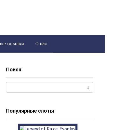
и воспользуйтесь электронной почтой: slotbonus@mail.ru
ые ссылки
О нас
Поиск
Поиск:
Популярные слоты