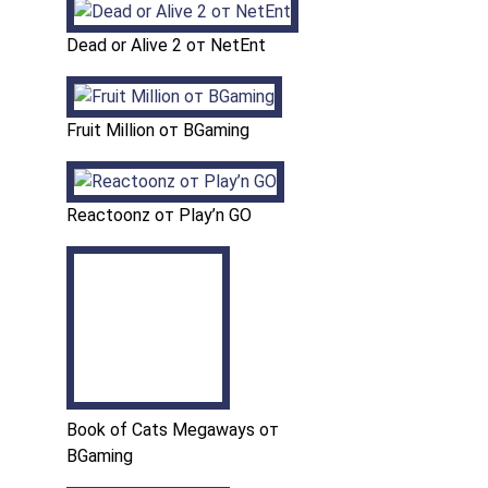
Dead or Alive 2 от NetEnt
Fruit Million от BGaming
Reactoonz от Play’n GO
Book of Cats Megaways от
BGaming