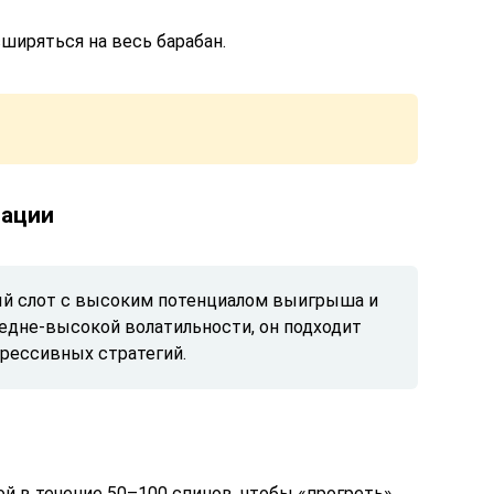
асширяться на весь барабан.
дации
нный слот с высоким потенциалом выигрыша и
редне-высокой волатильности, он подходит
грессивных стратегий.
й в течение 50–100 спинов, чтобы «прогреть»