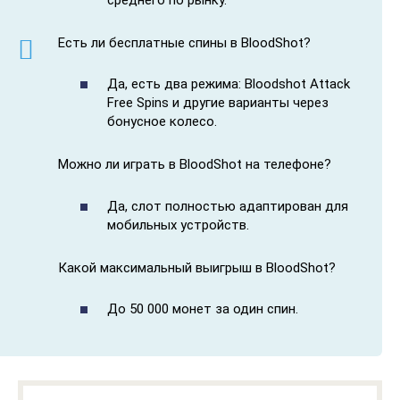
Есть ли бесплатные спины в BloodShot?
Да, есть два режима: Bloodshot Attack
Free Spins и другие варианты через
бонусное колесо.
Можно ли играть в BloodShot на телефоне?
Да, слот полностью адаптирован для
мобильных устройств.
Какой максимальный выигрыш в BloodShot?
До 50 000 монет за один спин.