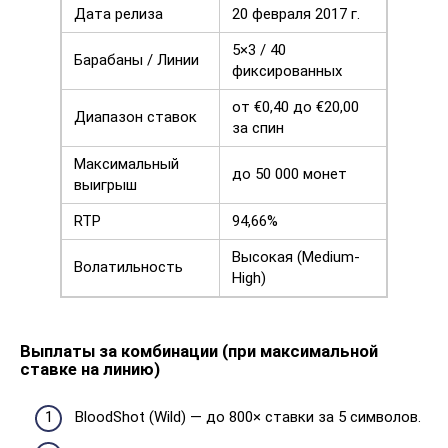
Дата релиза
20 февраля 2017 г.
5×3 / 40
Барабаны / Линии
фиксированных
от €0,40 до €20,00
Диапазон ставок
за спин
Максимальный
до 50 000 монет
выигрыш
RTP
94,66%
Высокая (Medium-
Волатильность
High)
Выплаты за комбинации (при максимальной
ставке на линию)
BloodShot (Wild) — до 800× ставки за 5 символов.