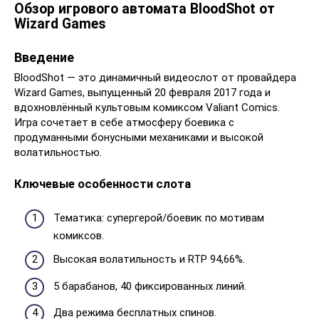
Обзор игрового автомата BloodShot от
Wizard Games
Введение
BloodShot — это динамичный видеослот от провайдера
Wizard Games, выпущенный 20 февраля 2017 года и
вдохновлённый культовым комиксом Valiant Comics.
Игра сочетает в себе атмосферу боевика с
продуманными бонусными механиками и высокой
волатильностью.
Ключевые особенности слота
Тематика: супергерой/боевик по мотивам
комиксов.
Высокая волатильность и RTP 94,66%.
5 барабанов, 40 фиксированных линий.
Два режима бесплатных спинов.