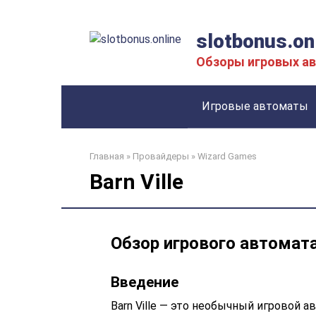
Сайт носит исключительно информационный характер, не 
Перейти
slotbonus.on
к
контенту
Обзоры игровых а
Игровые автоматы
Главная
»
Провайдеры
»
Wizard Games
Barn Ville
Обзор игрового автомата 
Введение
Barn Ville — это необычный игровой 