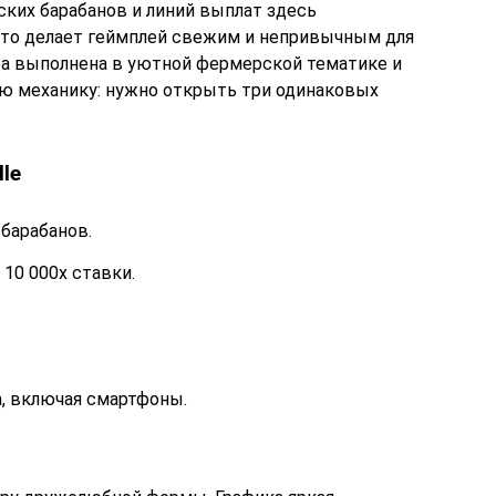
еских барабанов и линий выплат здесь
что делает геймплей свежим и непривычным для
ра выполнена в уютной фермерской тематике и
ую механику: нужно открыть три одинаковых
le
барабанов.
10 000x ставки.
а, включая смартфоны.