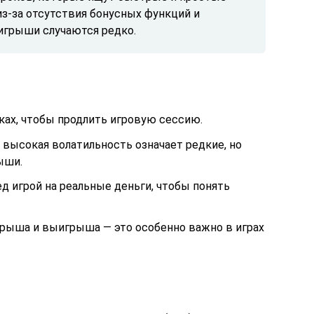
из-за отсутствия бонусных функций и
игрыши случаются редко.
ках, чтобы продлить игровую сессию.
 высокая волатильность означает редкие, но
ыши.
д игрой на реальные деньги, чтобы понять
рыша и выигрыша — это особенно важно в играх