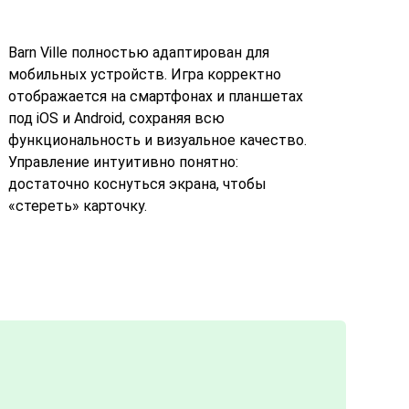
Barn Ville полностью адаптирован для
мобильных устройств. Игра корректно
отображается на смартфонах и планшетах
под iOS и Android, сохраняя всю
функциональность и визуальное качество.
Управление интуитивно понятно:
достаточно коснуться экрана, чтобы
«стереть» карточку.