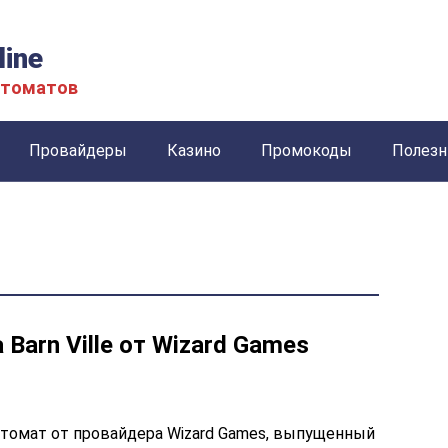
содержит ссылок на онлайн-казино и не организует игры на деньги. Для связ
line
втоматов
Провайдеры
Казино
Промокоды
Полезн
Barn Ville от Wizard Games
автомат от провайдера Wizard Games, выпущенный