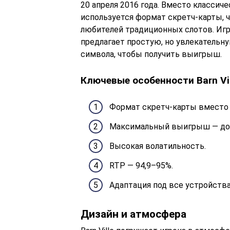
20 апреля 2016 года. Вместо классич
используется формат скретч-карты, 
любителей традиционных слотов. Иг
предлагает простую, но увлекательн
символа, чтобы получить выигрыш.
Ключевые особенности Barn Vil
Формат скретч-карты вместо 
Максимальный выигрыш — до 
Высокая волатильность.
RTP — 94,9–95%.
Адаптация под все устройств
Дизайн и атмосфера