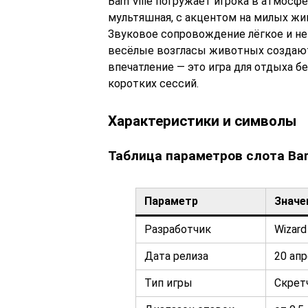
Barn Ville погружает игрока в атмос
мультяшная, с акцентом на милых жив
Звуковое сопровождение лёгкое и не
весёлые возгласы животных создаю
впечатление — это игра для отдыха б
коротких сессий.
Характеристики и символы
Таблица параметров слота Barn
Параметр
Значе
Разработчик
Wizar
Дата релиза
20 апр
Тип игры
Скретч