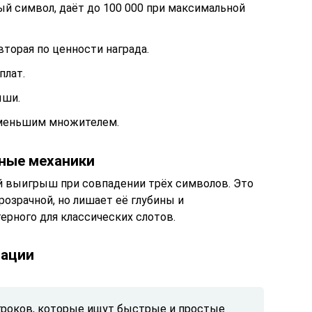
й символ, даёт до 100 000 при максимальной
торая по ценности награда.
плат.
ыши.
именьшим множителем.
ьные механики
й выигрыш при совпадении трёх символов. Это
розрачной, но лишает её глубины и
терного для классических слотов.
дации
 игроков, которые ищут быстрые и простые